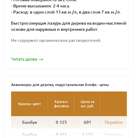
- Время высыхания: 2-4 часа.
- Расход: в один слой 13 кв.м./л, в два слоя 7 кв.м./л.
Быстросохнущая лазурь для дерева на водно-масляной
основе для наружных и внутренних работ.
Не содержит органических растворителей.
Подходит для хвойных и лиственных пород
древесины. Рекомендуется для обработки
Читать далее
деревянных фасадов, ограждений, окон, дверей, стен,
потолков и прочих вертикальных поверхностей, а
также изделий из грубопильной и мелкопильной
древесины.
Аквалазурь для дерева, индустриальная Биофа - цены
Идеально подходит для промышленной окраски
погонажных изделий распылительными установками.
Краски:
Цена за
Краски: цвет
фасовка
шт, руб.
Создает плотную, дышащую, эластичную, водо- и
грязеотталкивающую поверхность, стойкую к
Бамбук
0.125
601
Перейти
атмосферным воздействиям.
В зависимости от цвета позволяет получить
Бамбук
0.375
1 277
Перейти