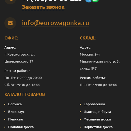
Заказать звонок
Темно-зеленый
0.375
1 277
Перейти
info@eurowagonka.ru
Темно-зеленый
1
3 391
Перейти
Темно-зеленый
2.5
8 161
Перейти
ОФИС:
СКЛАД:
Темно-зеленый
10
32 390
Перейти
Адрес:
Адрес:
г. Красногорск, ул.
Москва, 2-я
Темно-
0.125
601
Перейти
Циалковского 17
Мякининская ул. стр. 3,
коричневый
склад №7
Режим работы:
Темно-
0.375
1 240
Перейти
Пн–Пт: с 9:00 до 20:00
Режим работы:
коричневый
Сб, Вс: с9:30 до 18:00
Пн–Пт: с 9:00 до 18:00
Темно-
1
3 291
Перейти
КАТАЛОГ ТОВАРОВ
коричневый
Вагонка
Евровагонка
Темно-
2.5
7 911
Перейти
коричневый
Блок хаус
Имитация бруса
Планкен
Фасадная доска
Темно-
10
31 390
Перейти
Половая доска
Паркетная доска
коричневый