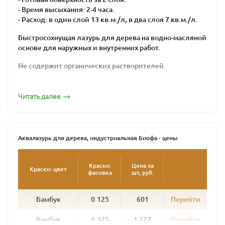
- Время высыхания: 2-4 часа.
- Расход: в один слой 13 кв.м./л, в два слоя 7 кв.м./л.
Быстросохнущая лазурь для дерева на водно-масляной
основе для наружных и внутренних работ.
Не содержит органических растворителей.
Подходит для хвойных и лиственных пород
древесины. Рекомендуется для обработки
Читать далее
деревянных фасадов, ограждений, окон, дверей, стен,
потолков и прочих вертикальных поверхностей, а
также изделий из грубопильной и мелкопильной
древесины.
Аквалазурь для дерева, индустриальная Биофа - цены
Идеально подходит для промышленной окраски
погонажных изделий распылительными установками.
Краски:
Цена за
Краски: цвет
фасовка
шт, руб.
Создает плотную, дышащую, эластичную, водо- и
грязеотталкивающую поверхность, стойкую к
Бамбук
0.125
601
Перейти
атмосферным воздействиям.
В зависимости от цвета позволяет получить
Бамбук
0.375
1 277
Перейти