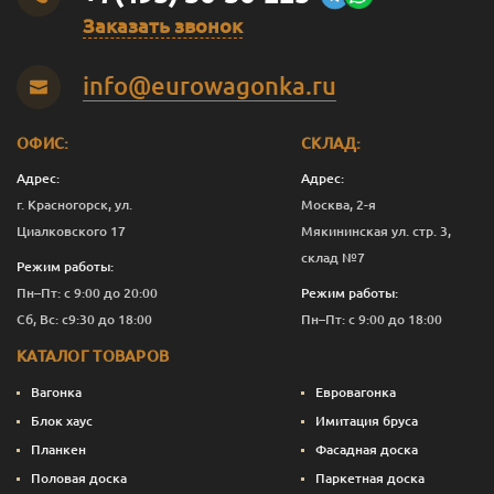
Заказать звонок
Темно-зеленый
0.375
1 277
Перейти
info@eurowagonka.ru
Темно-зеленый
1
3 391
Перейти
Темно-зеленый
2.5
8 161
Перейти
ОФИС:
СКЛАД:
Темно-зеленый
10
32 390
Перейти
Адрес:
Адрес:
г. Красногорск, ул.
Москва, 2-я
Темно-
0.125
601
Перейти
Циалковского 17
Мякининская ул. стр. 3,
коричневый
склад №7
Режим работы:
Темно-
0.375
1 240
Перейти
Пн–Пт: с 9:00 до 20:00
Режим работы:
коричневый
Сб, Вс: с9:30 до 18:00
Пн–Пт: с 9:00 до 18:00
Темно-
1
3 291
Перейти
КАТАЛОГ ТОВАРОВ
коричневый
Вагонка
Евровагонка
Темно-
2.5
7 911
Перейти
коричневый
Блок хаус
Имитация бруса
Планкен
Фасадная доска
Темно-
10
31 390
Перейти
Половая доска
Паркетная доска
коричневый