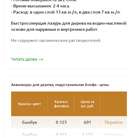
- Время высыхания: 2-4 часа.
- Расход: в один слой 13 кв.м./л, в два слоя 7 кв.м./л.
Быстросохнущая лазурь для дерева на водно-масляной
основе для наружных и внутренних работ.
Не содержит органических растворителей.
Подходит для хвойных и лиственных пород
древесины. Рекомендуется для обработки
Читать далее
деревянных фасадов, ограждений, окон, дверей, стен,
потолков и прочих вертикальных поверхностей, а
также изделий из грубопильной и мелкопильной
древесины.
Аквалазурь для дерева, индустриальная Биофа - цены
Идеально подходит для промышленной окраски
погонажных изделий распылительными установками.
Краски:
Цена за
Краски: цвет
фасовка
шт, руб.
Создает плотную, дышащую, эластичную, водо- и
грязеотталкивающую поверхность, стойкую к
Бамбук
0.125
601
Перейти
атмосферным воздействиям.
В зависимости от цвета позволяет получить
Бамбук
0.375
1 277
Перейти