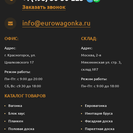
Заказать звонок
Темно-зеленый
0.375
1 277
Перейти
info@eurowagonka.ru
Темно-зеленый
1
3 391
Перейти
Темно-зеленый
2.5
8 161
Перейти
ОФИС:
СКЛАД:
Темно-зеленый
10
32 390
Перейти
Адрес:
Адрес:
г. Красногорск, ул.
Москва, 2-я
Темно-
0.125
601
Перейти
Циалковского 17
Мякининская ул. стр. 3,
коричневый
склад №7
Режим работы:
Темно-
0.375
1 240
Перейти
Пн–Пт: с 9:00 до 20:00
Режим работы:
коричневый
Сб, Вс: с9:30 до 18:00
Пн–Пт: с 9:00 до 18:00
Темно-
1
3 291
Перейти
КАТАЛОГ ТОВАРОВ
коричневый
Вагонка
Евровагонка
Темно-
2.5
7 911
Перейти
коричневый
Блок хаус
Имитация бруса
Планкен
Фасадная доска
Темно-
10
31 390
Перейти
Половая доска
Паркетная доска
коричневый