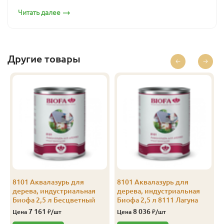
текстурную или укрывистую шелковисто-матовую
Читать далее
поверхность.
Бамбук
2.5
8 161
Перейти
Техническое руководство
Бамбук
10
32 390
Перейти
Белый
0.125
601
Перейти
Другие товары
Белый
0.375
1 502
Перейти
Белый
1
3 991
Перейти
Белый
2.5
13 326
Перейти
Белый
10
38 390
Перейти
Бесцветный
0.375
1 127
Перейти
Бесцветный
1
2 991
Перейти
8101 Аквалазурь для
8101 Аквалазурь для
дерева, индустриальная
дерева, индустриальная
Бесцветный
2.5
7 161
Перейти
Биофа 2,5 л Бесцветный
Биофа 2,5 л 8111 Лагуна
7 161
8 036
Цена
₽/шт
Цена
₽/шт
Бесцветный
10
28 390
Перейти