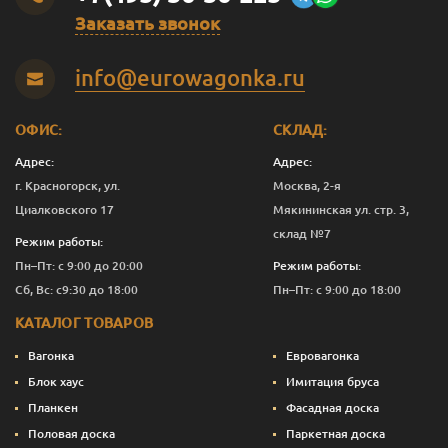
Заказать звонок
Темно-зеленый
0.375
1 277
Перейти
info@eurowagonka.ru
Темно-зеленый
1
3 391
Перейти
Темно-зеленый
2.5
8 161
Перейти
ОФИС:
СКЛАД:
Темно-зеленый
10
32 390
Перейти
Адрес:
Адрес:
г. Красногорск, ул.
Москва, 2-я
Темно-
0.125
601
Перейти
Циалковского 17
Мякининская ул. стр. 3,
коричневый
склад №7
Режим работы:
Темно-
0.375
1 240
Перейти
Пн–Пт: с 9:00 до 20:00
Режим работы:
коричневый
Сб, Вс: с9:30 до 18:00
Пн–Пт: с 9:00 до 18:00
Темно-
1
3 291
Перейти
КАТАЛОГ ТОВАРОВ
коричневый
Вагонка
Евровагонка
Темно-
2.5
7 911
Перейти
коричневый
Блок хаус
Имитация бруса
Планкен
Фасадная доска
Темно-
10
31 390
Перейти
Половая доска
Паркетная доска
коричневый