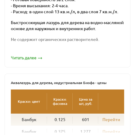
- Время высыхания: 2-4 часа.
- Расход: в один слой 13 кв.м./л, в два слоя 7 кв.м./л.
Быстросохнущая лазурь для дерева на водно-масляной
основе для наружных и внутренних работ.
Не содержит органических растворителей.
Подходит для хвойных и лиственных пород
древесины. Рекомендуется для обработки
Читать далее
деревянных фасадов, ограждений, окон, дверей, стен,
потолков и прочих вертикальных поверхностей, а
также изделий из грубопильной и мелкопильной
древесины.
Аквалазурь для дерева, индустриальная Биофа - цены
Идеально подходит для промышленной окраски
погонажных изделий распылительными установками.
Краски:
Цена за
Краски: цвет
фасовка
шт, руб.
Создает плотную, дышащую, эластичную, водо- и
грязеотталкивающую поверхность, стойкую к
Бамбук
0.125
601
Перейти
атмосферным воздействиям.
В зависимости от цвета позволяет получить
Бамбук
0.375
1 277
Перейти