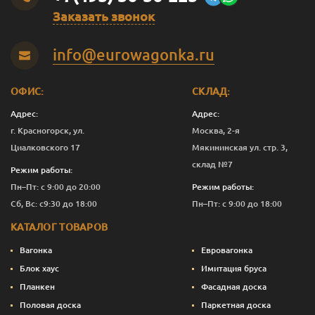
Заказать звонок
Темно-зеленый
0.375
1 277
Перейти
info@eurowagonka.ru
Темно-зеленый
1
3 391
Перейти
Темно-зеленый
2.5
8 161
Перейти
ОФИС:
СКЛАД:
Темно-зеленый
10
32 390
Перейти
Адрес:
Адрес:
г. Красногорск, ул.
Москва, 2-я
Темно-
0.125
601
Перейти
Циалковского 17
Мякининская ул. стр. 3,
коричневый
склад №7
Режим работы:
Темно-
0.375
1 240
Перейти
Пн–Пт: с 9:00 до 20:00
Режим работы:
коричневый
Сб, Вс: с9:30 до 18:00
Пн–Пт: с 9:00 до 18:00
Темно-
1
3 291
Перейти
КАТАЛОГ ТОВАРОВ
коричневый
Вагонка
Евровагонка
Темно-
2.5
7 911
Перейти
коричневый
Блок хаус
Имитация бруса
Планкен
Фасадная доска
Темно-
10
31 390
Перейти
Половая доска
Паркетная доска
коричневый