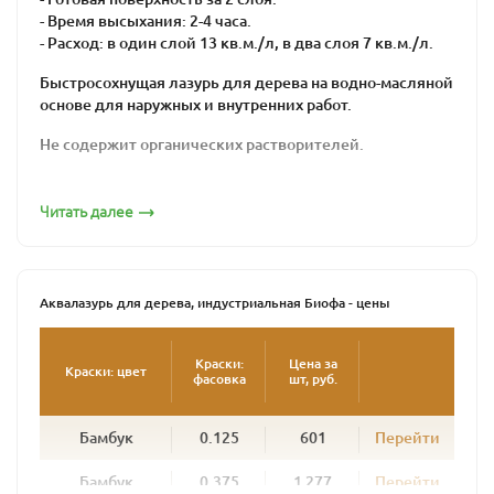
- Время высыхания: 2-4 часа.
- Расход: в один слой 13 кв.м./л, в два слоя 7 кв.м./л.
Быстросохнущая лазурь для дерева на водно-масляной
основе для наружных и внутренних работ.
Не содержит органических растворителей.
Подходит для хвойных и лиственных пород
древесины. Рекомендуется для обработки
Читать далее
деревянных фасадов, ограждений, окон, дверей, стен,
потолков и прочих вертикальных поверхностей, а
также изделий из грубопильной и мелкопильной
древесины.
Аквалазурь для дерева, индустриальная Биофа - цены
Идеально подходит для промышленной окраски
погонажных изделий распылительными установками.
Краски:
Цена за
Краски: цвет
фасовка
шт, руб.
Создает плотную, дышащую, эластичную, водо- и
грязеотталкивающую поверхность, стойкую к
Бамбук
0.125
601
Перейти
атмосферным воздействиям.
В зависимости от цвета позволяет получить
Бамбук
0.375
1 277
Перейти