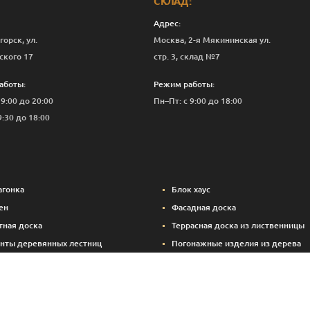
СКЛАД:
Адрес:
горск, ул.
Москва, 2-я Мякининская ул.
ского 17
стр. 3, склад №7
аботы:
Режим работы:
 9:00 до 20:00
Пн–Пт: с 9:00 до 18:00
9:30 до 18:00
агонка
Блок хаус
ен
Фасадная доска
тная доска
Террасная доска из лиственницы
нты деревянных лестниц
Погонажные изделия из дерева
вые панели
Вспомогательные материалы (кре
Брикетированный уголь