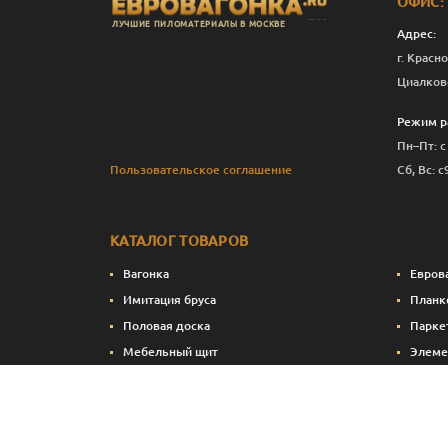
ОФИС:
ЛУЧШИЕ ПИЛОМАТЕРИАЛЫ В МОСКВЕ
Адрес:
г. Красно
Циалков
Режим р
Пн–Пт: с
Пользовательское соглашение
Сб, Вс: с
КАТАЛОГ ТОВАРОВ
Вагонка
Евров
Имитация бруса
Планк
Половая доска
Парке
Мебельный щит
Элеме
Сухие строганные пиломатериалы
Стено
Натуральные краски и масла