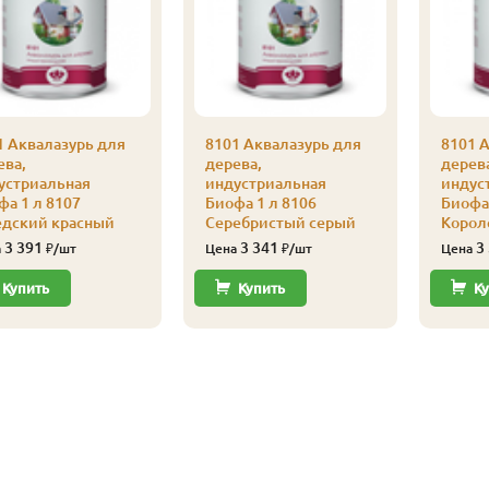
1 Аквалазурь для
8101 Аквалазурь для
8101 
ева,
дерева,
дерев
устриальная
индустриальная
индус
фа 1 л 8107
Биофа 1 л 8106
Биофа 
дский красный
Серебристый серый
Корол
3 391
3 341
3
а
₽/шт
Цена
₽/шт
Цена
Купить
Купить
Ку