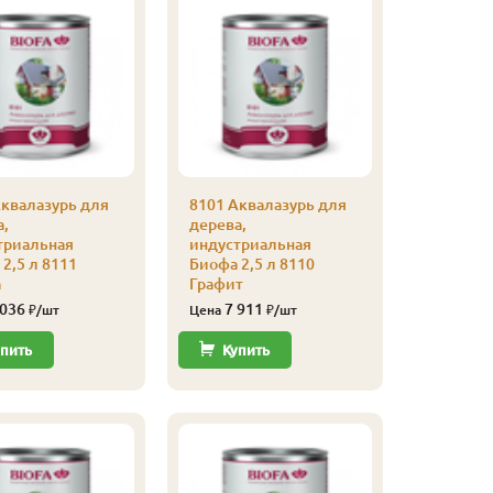
Аквалазурь для
8101 Аквалазурь для
8101 Акв
а,
дерева,
дерева,
триальная
индустриальная
индустр
2,5 л 8111
Биофа 2,5 л 8110
Биофа 2,
а
Графит
Темно-з
 036
7 911
8 16
₽/шт
Цена
₽/шт
Цена
пить
Купить
Купи