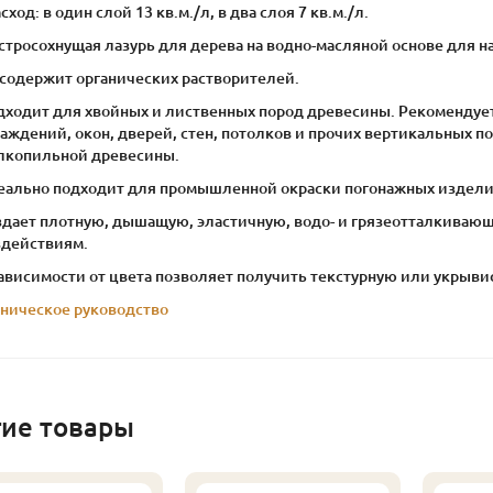
асход: в один слой 13 кв.м./л, в два слоя 7 кв.м./л.
тросохнущая лазурь для дерева на водно-масляной основе для на
 содержит органических растворителей.
дходит для хвойных и лиственных пород древесины. Рекомендует
аждений, окон, дверей, стен, потолков и прочих вертикальных п
лкопильной древесины.
еально подходит для промышленной окраски погонажных издели
здает плотную, дышащую, эластичную, водо- и грязеотталкиваю
здействиям.
зависимости от цвета позволяет получить текстурную или укрыв
хническое руководство
гие товары