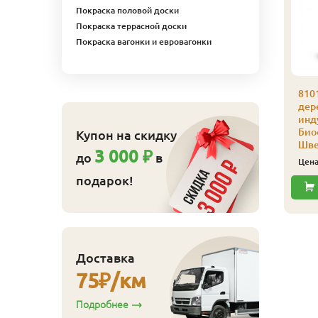
Покраска половой доски
Покраска террасной доски
Покраска вагонки и евровагонки
101 Аквалазурь для
810
ерева,
дер
ндустриальная
инд
иофа 0,125 л 8109
Био
Купон на скидку
емно-зеленый
Шве
3 000 ₽
до
в
601
ена
₽/шт
Цен
подарок!
Купить
Доставка
75
₽/км
Подробнее