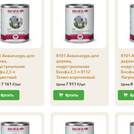
1 Аквалазурь для
8101 Аквалазурь для
8101 
ева,
дерева,
дерев
устриальная
индустриальная
индус
фа 2,5 л
Биофа 2,5 л 8112
Биофа 
цветный
Темно-коричневый
Лагун
7 161
7 911
8
а
₽/шт
Цена
₽/шт
Цена
Купить
Купить
Ку