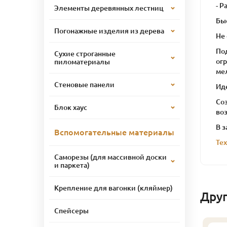
- Р
Элементы деревянных лестниц
Быс
Погонажные изделия из дерева
Не
По
Сухие строганные
огр
пиломатериалы
ме
Стеновые панели
Ид
Со
Блок хаус
во
В 
Вспомогательные материалы
Те
Саморезы (для массивной доски
и паркета)
Крепление для вагонки (кляймер)
Дру
Спейсеры