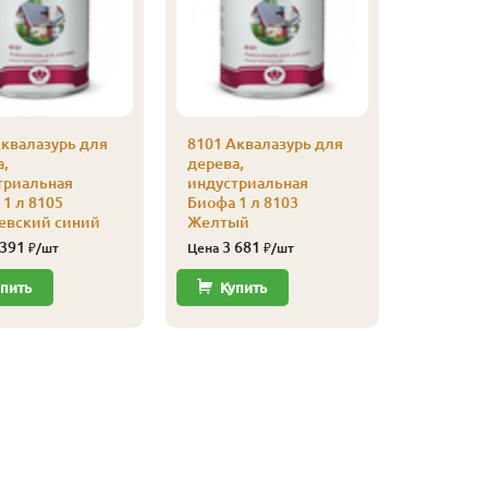
Аквалазурь для
8101 Аквалазурь для
8101 Акв
а,
дерева,
дерева,
триальная
индустриальная
индустр
1 л 8105
Биофа 1 л 8103
Биофа 1
евский синий
Желтый
3 39
Цена
 391
3 681
₽/шт
Цена
₽/шт
Купи
пить
Купить