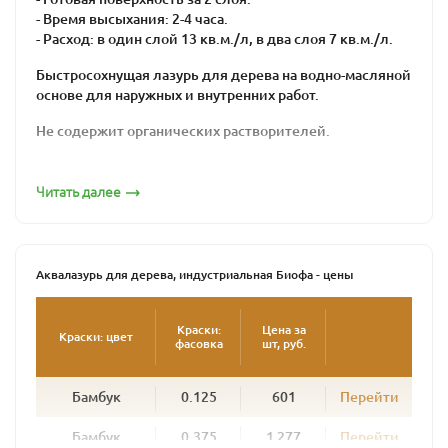
- Время высыхания: 2-4 часа.
- Расход: в один слой 13 кв.м./л, в два слоя 7 кв.м./л.
Быстросохнущая лазурь для дерева на водно-масляной
основе для наружных и внутренних работ.
Не содержит органических растворителей.
Подходит для хвойных и лиственных пород
древесины. Рекомендуется для обработки
Читать далее
деревянных фасадов, ограждений, окон, дверей, стен,
потолков и прочих вертикальных поверхностей, а
также изделий из грубопильной и мелкопильной
древесины.
Аквалазурь для дерева, индустриальная Биофа - цены
Идеально подходит для промышленной окраски
погонажных изделий распылительными установками.
Краски:
Цена за
Краски: цвет
фасовка
шт, руб.
Создает плотную, дышащую, эластичную, водо- и
грязеотталкивающую поверхность, стойкую к
Бамбук
0.125
601
Перейти
атмосферным воздействиям.
В зависимости от цвета позволяет получить
Бамбук
0.375
1 277
Перейти