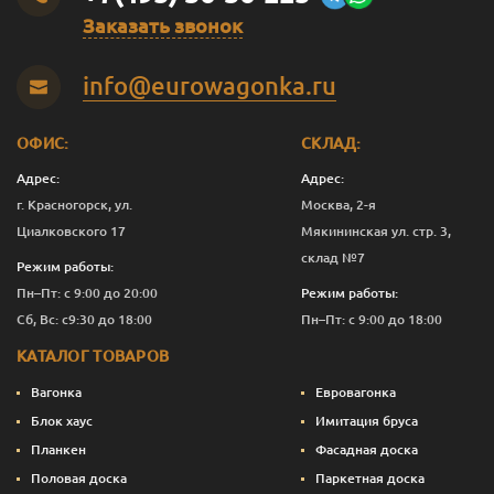
Заказать звонок
Темно-зеленый
0.375
1 277
Перейти
info@eurowagonka.ru
Темно-зеленый
1
3 391
Перейти
Темно-зеленый
2.5
8 161
Перейти
ОФИС:
СКЛАД:
Темно-зеленый
10
32 390
Перейти
Адрес:
Адрес:
г. Красногорск, ул.
Москва, 2-я
Темно-
0.125
601
Перейти
Циалковского 17
Мякининская ул. стр. 3,
коричневый
склад №7
Режим работы:
Темно-
0.375
1 240
Перейти
Пн–Пт: с 9:00 до 20:00
Режим работы:
коричневый
Сб, Вс: с9:30 до 18:00
Пн–Пт: с 9:00 до 18:00
Темно-
1
3 291
Перейти
КАТАЛОГ ТОВАРОВ
коричневый
Вагонка
Евровагонка
Темно-
2.5
7 911
Перейти
коричневый
Блок хаус
Имитация бруса
Планкен
Фасадная доска
Темно-
10
31 390
Перейти
Половая доска
Паркетная доска
коричневый