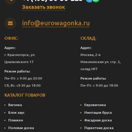
Заказать звонок
Темно-зеленый
0.375
1 277
Перейти
info@eurowagonka.ru
Темно-зеленый
1
3 391
Перейти
Темно-зеленый
2.5
8 161
Перейти
ОФИС:
СКЛАД:
Темно-зеленый
10
32 390
Перейти
Адрес:
Адрес:
г. Красногорск, ул.
Москва, 2-я
Темно-
0.125
601
Перейти
Циалковского 17
Мякининская ул. стр. 3,
коричневый
склад №7
Режим работы:
Темно-
0.375
1 240
Перейти
Пн–Пт: с 9:00 до 20:00
Режим работы:
коричневый
Сб, Вс: с9:30 до 18:00
Пн–Пт: с 9:00 до 18:00
Темно-
1
3 291
Перейти
КАТАЛОГ ТОВАРОВ
коричневый
Вагонка
Евровагонка
Темно-
2.5
7 911
Перейти
коричневый
Блок хаус
Имитация бруса
Планкен
Фасадная доска
Темно-
10
31 390
Перейти
Половая доска
Паркетная доска
коричневый