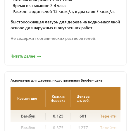
- Время высыхания: 2-4 часа.
- Расход: в один слой 13 кв.м./л, в два слоя 7 кв.м./л.
Быстросохнущая лазурь для дерева на водно-масляной
основе для наружных и внутренних работ.
Не содержит органических растворителей.
Подходит для хвойных и лиственных пород
древесины. Рекомендуется для обработки
Читать далее
деревянных фасадов, ограждений, окон, дверей, стен,
потолков и прочих вертикальных поверхностей, а
также изделий из грубопильной и мелкопильной
древесины.
Аквалазурь для дерева, индустриальная Биофа - цены
Идеально подходит для промышленной окраски
погонажных изделий распылительными установками.
Краски:
Цена за
Краски: цвет
фасовка
шт, руб.
Создает плотную, дышащую, эластичную, водо- и
грязеотталкивающую поверхность, стойкую к
Бамбук
0.125
601
Перейти
атмосферным воздействиям.
В зависимости от цвета позволяет получить
Бамбук
0.375
1 277
Перейти