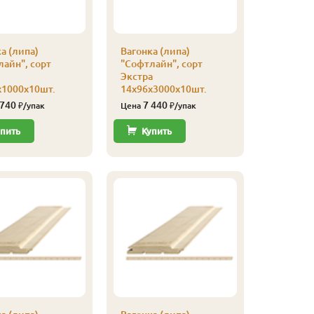
а (липа)
Вагонка (липа)
Вагонка 
айн", сорт
"Софтлайн", сорт
"Софтлай
Экстра
Экстра
х1000х10шт.
14х96х3000х10шт.
14х96х2
 740
7 440
6 94
₽/упак
Цена
₽/упак
Цена
пить
Купить
Купи