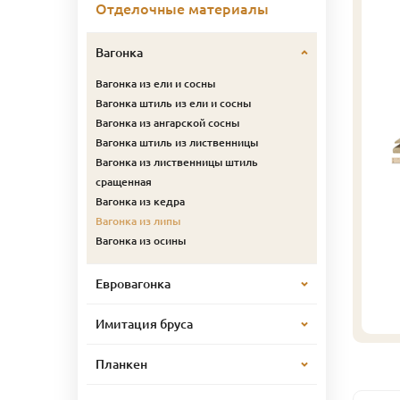
Отделочные материалы
Вагонка
Вагонка из ели и сосны
Вагонка штиль из ели и сосны
Вагонка из ангарской сосны
Вагонка штиль из лиственницы
Вагонка из лиственницы штиль
сращенная
Вагонка из кедра
Вагонка из липы
Вагонка из осины
Евровагонка
Имитация бруса
Планкен