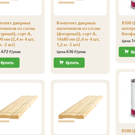
плект дверных
Комплект дверных
8500 Ц
ичников из сосны
наличников из сосны
интерь
урный), сорт А,
(фигурный), сорт А,
Биофа 
0 мм (2,4 м- 4 шт,
14х80 мм (2,4 м- 4 шт,
1
Цена
м - 2 шт)
1,2 м - 2 шт)
672
636
а
₽/упак
Цена
₽/упак
Ку
Купить
Купить
8500 Ц