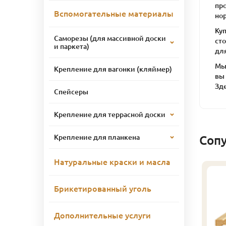
пр
Вспомогательные материалы
но
Куп
Саморезы (для массивной доски
ст
и паркета)
для
Мы 
Крепление для вагонки (кляймер)
вы
Зде
Спейсеры
Крепление для террасной доски
Крепление для планкена
Соп
Натуральные краски и масла
Брикетированный уголь
Дополнительные услуги