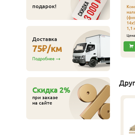
110
ена
₽/упак
подарок!
Ком
нал
Купить
(фиг
14х9
1,1 
Цен
Доставка
75
₽/км
Подробнее
Дру
Cкидка
2
%
при заказе
на сайте