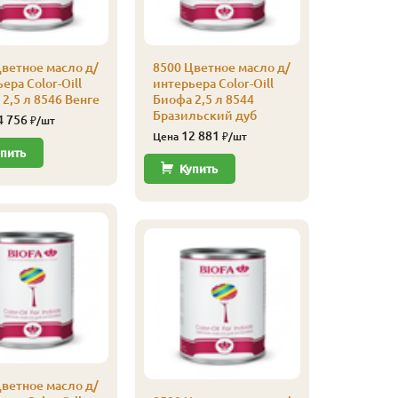
Купи
ветное масло д/
8500 Цветное масло д/
ера Color-Oill
интерьера Color-Oill
Плинтус
2,5 л 8546 Венге
Биофа 2,5 л 8544
(листвен
Бразильский дуб
Экстра, 
4 756
₽/шт
12 881
315
Цена
₽/шт
Цена
пить
Купить
Купи
ветное масло д/