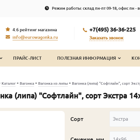
Режим работы: склад пн-пт 09-18, офис пн - в
+7(495) 36-36-225
4.6 рейтинг магазина
info@eurowagonka.ru
Заказать звонок
ПРАЙС-ЛИСТ
ПОЛЕЗНАЯ ИНФОРМАЦИЯ
КО
-
-
-
-
Каталог
Вагонка
Вагонка из липы
Вагонка (липа) "Софтлайн", сорт Экс
нка (липа) "Софтлайн", сорт Экстра 1
Сорт
Экстра
Сечение, мм
14x96