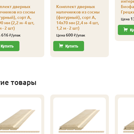
интерь
плект дверных
Комплект дверных
Биофа 
ичников из сосны
наличников из сосны
Грецк
урный), сорт А,
(фигурный), сорт А,
1
Цена
0 мм (2,2 м- 4 шт,
14х70 мм (2,4 м- 4 шт,
м - 2 шт)
1,2 м - 2 шт)
Ку
616
600
а
₽/упак
Цена
₽/упак
Купить
Купить
гие товары