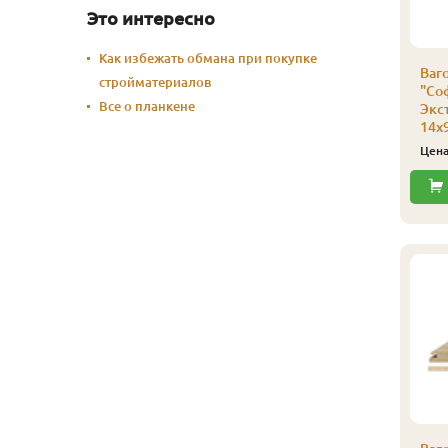
Это интересно
Как избежать обмана при покупке
агонка (липа)
Вагонка (липа)
Ваго
стройматериалов
Софтлайн", сорт
"Софтлайн", сорт
"Со
Все о планкене
кстра
Экстра
Экс
4х96х1200х10шт.
14х96х1100х10шт.
14х
2 085
1 910
ена
₽/упак
Цена
₽/упак
Цен
Купить
Купить