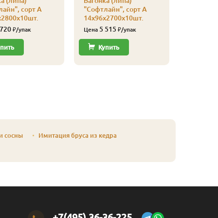
а (липа)
Вагонка (липа)
Вагонка 
айн", сорт А
"Софтлайн", сорт А
"Софтлай
х2800х10шт.
14х96х2700х10шт.
14х96х2
 720
5 515
5 31
₽/упак
Цена
₽/упак
Цена
пить
Купить
Купи
 и сосны
Имитация бруса из кедра
+7(495) 36-36-225