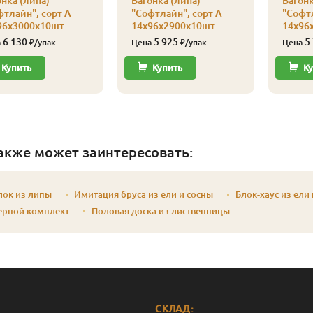
нка (липа)
Вагонка (липа)
Вагонк
фтлайн", сорт А
"Софтлайн", сорт А
"Софтл
96х3000х10шт.
14х96х2900х10шт.
14х96
6 130
5 925
5
а
₽/упак
Цена
₽/упак
Цена
Купить
Купить
Ку
акже может заинтересовать:
лок из липы
Имитация бруса из ели и сосны
Блок-хаус из ели
ерной комплект
Половая доска из лиственницы
СКЛАД: