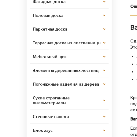
Фасадная доска
Оп
Половая доска
В
Паркетная доска
Од
Террасная доска из лиственницы
Эт
Мебельный щит
Элементы деревянных лестниц
Погонажные изделия из дерева
Кро
Сухие строганные
пиломатериалы
по
ее
Стеновые панели
Ва
Есл
Блок хаус
от