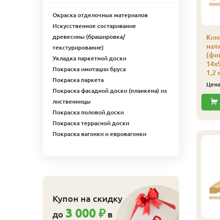
Окраска отделочных материалов
Искусственное состаривание
древесины (брашировка/
ляймер № 5 100 шт/
Кляймер № 4
Ком
п
усиленный 150 шт/уп
нал
текстурирование)
(фиг
110
540
ена
₽/упак
Цена
₽/упак
Укладка паркетной доски
14х9
Покраска имитации бруса
1,2 
Купить
Купить
Покраска паркета
Цен
Покраска фасадной доски (планкена) из
лиственницы
Покраска половой доски
Покраска террасной доски
Покраска вагонки и евровагонки
Купон на скидку
ляймер № 4 100 шт/
3 000 ₽
до
в
п