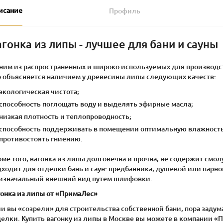
исание
Профиль
агонка из липы - лучшее для бани и сауны
ним из распространенных и широко используемых для производст
о объясняется наличием у древесины липы следующих качеств:
экологическая чистота;
способность поглощать воду и выделять эфирные масла;
низкая плотность и теплопроводность;
способность поддерживать в помещении оптимальную влажность
противостоять гниению.
ме того, вагонка из липы долговечна и прочна, не содержит смол
дходит для отделки бань и саун: предбанника, душевой или парн
 изначальный внешний вид путем шлифовки.
гонка из липы от «ПримаЛес»
и вы «созрели» для строительства собственной бани, пора задум
делки. Купить вагонку из липы в Москве вы можете в компании 