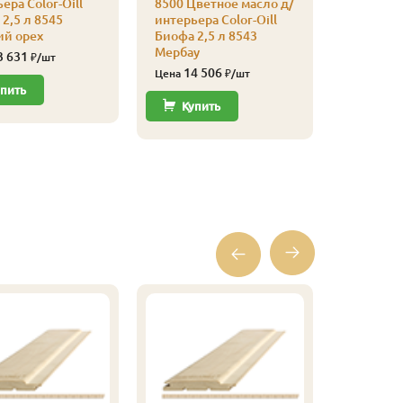
ера Color-Oill
8500 Цветное масло д/
2,5 л 8545
интерьера Color-Oill
ий орех
Биофа 2,5 л 8543
Мербау
3 631
₽/шт
14 506
Цена
₽/шт
пить
Купить