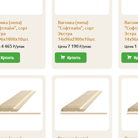
нка (липа)
Вагонка (липа)
Вагонк
фтлайн", сорт
"Софтлайн", сорт
"Софтл
тра
Экстра
Эстра
96х1800х10шт.
14х96х2900х10шт.
14х96
4 465
7 190
1
а
₽/упак
Цена
₽/упак
Цена
Купить
Купить
Ку