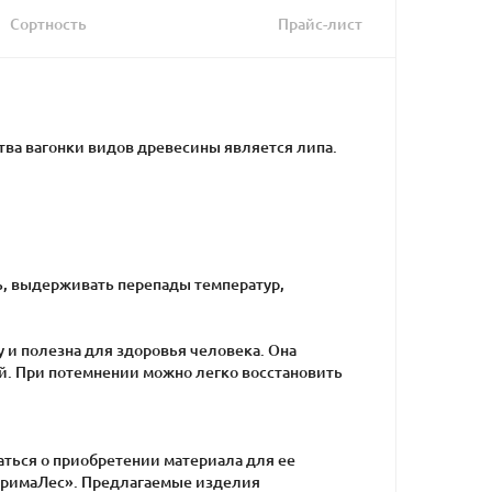
Сортность
Прайс-лист
ва вагонки видов древесины является липа.
, выдерживать перепады температур,
у и полезна для здоровья человека. Она
ой. При потемнении можно легко восстановить
аться о приобретении материала для ее
«ПримаЛес». Предлагаемые изделия