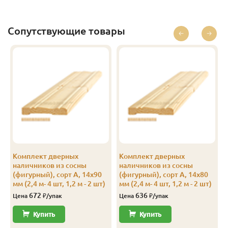
Экстра
14
96
89
1.3
10
Экстра
14
96
89
1.4
10
Сопутствующие товары
Экстра
14
96
89
1.5
10
Экстра
14
96
89
1.6
10
Экстра
14
96
89
1.7
10
Экстра
14
96
89
1.8
10
Экстра
14
96
89
1.9
10
Экстра
14
96
89
2.0
10
Комплект дверных
Комплект дверных
наличников из сосны
наличников из сосны
Экстра
14
96
89
2.1
10
(фигурный), сорт А, 14х90
(фигурный), сорт А, 14х80
мм (2,4 м- 4 шт, 1,2 м - 2 шт)
мм (2,4 м- 4 шт, 1,2 м - 2 шт)
Экстра
14
96
89
2.2
10
672
636
Цена
₽/упак
Цена
₽/упак
Экстра
14
96
89
2.3
10
Купить
Купить