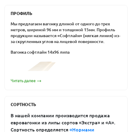
способность поглощать воду и выделять
эфирные масла;
ПРОФИЛЬ
низкая плотность и теплопроводность;
Мы предлагаем вагонку длиной от одного до трех
способность поддерживать в помещении
метров, шириной 96 мм и толщиной 15мм. Профиль
оптимальную влажность, выдерживать
продукции называется «Софтлайн» (мягкая линия) из-
перепады температур, противостоять гниению.
за скругленных углов на лицевой поверхности.
Кроме того, вагонка из липы долговечна и прочна, не
Вагонка софтлайн 14х96 липа
содержит смолу и полезна для здоровья человека.
Она подходит для отделки бань и саун: предбанника,
душевой или парной. При потемнении можно легко
восстановить ее изначальный внешний вид путем
шлифовки.
Читать далее
Вагонка из липы от «ПримаЛес»
Если вы «созрели» для строительства собственной
бани, пора задуматься о приобретении материала для
СОРТНОСТЬ
ее отделки. Купить вагонку из липы в Москве вы
можете в компании «ПримаЛес». Предлагаемые
В нашей компании производится продажа
изделия производятся на современном оборудовании
евровагонки из липы сортов «Экстра» и «А».
по новейшим технологиям, поэтому соответствуют
Сортность определяется
«Нормами