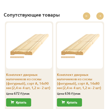
Экстра
14
96
89
1.3
10
Экстра
14
96
89
1.4
10
Сопутствующие товары
Экстра
14
96
89
1.5
10
Экстра
14
96
89
1.6
10
Экстра
14
96
89
1.7
10
Экстра
14
96
89
1.8
10
Экстра
14
96
89
1.9
10
Экстра
14
96
89
2.0
10
Комплект дверных
Комплект дверных
наличников из сосны
наличников из сосны
Экстра
14
96
89
2.1
10
(фигурный), сорт А, 14х90
(фигурный), сорт А, 14х80
мм (2,4 м- 4 шт, 1,2 м - 2 шт)
мм (2,4 м- 4 шт, 1,2 м - 2 шт)
Экстра
14
96
89
2.2
10
672
636
Цена
₽/упак
Цена
₽/упак
Экстра
14
96
89
2.3
10
Купить
Купить