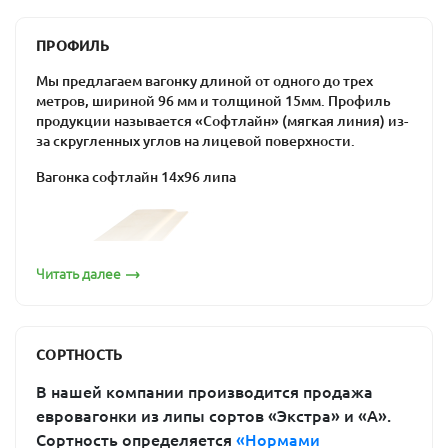
способность поглощать воду и выделять
эфирные масла;
ПРОФИЛЬ
низкая плотность и теплопроводность;
Мы предлагаем вагонку длиной от одного до трех
способность поддерживать в помещении
метров, шириной 96 мм и толщиной 15мм. Профиль
оптимальную влажность, выдерживать
продукции называется «Софтлайн» (мягкая линия) из-
перепады температур, противостоять гниению.
за скругленных углов на лицевой поверхности.
Кроме того, вагонка из липы долговечна и прочна, не
Вагонка софтлайн 14х96 липа
содержит смолу и полезна для здоровья человека.
Она подходит для отделки бань и саун: предбанника,
душевой или парной. При потемнении можно легко
восстановить ее изначальный внешний вид путем
шлифовки.
Читать далее
Вагонка из липы от «ПримаЛес»
Если вы «созрели» для строительства собственной
бани, пора задуматься о приобретении материала для
СОРТНОСТЬ
ее отделки. Купить вагонку из липы в Москве вы
можете в компании «ПримаЛес». Предлагаемые
В нашей компании производится продажа
изделия производятся на современном оборудовании
евровагонки из липы сортов «Экстра» и «А».
по новейшим технологиям, поэтому соответствуют
Сортность определяется
«Нормами