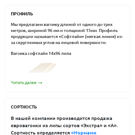
способность поглощать воду и выделять
эфирные масла;
ПРОФИЛЬ
низкая плотность и теплопроводность;
Мы предлагаем вагонку длиной от одного до трех
способность поддерживать в помещении
метров, шириной 96 мм и толщиной 15мм. Профиль
оптимальную влажность, выдерживать
продукции называется «Софтлайн» (мягкая линия) из-
перепады температур, противостоять гниению.
за скругленных углов на лицевой поверхности.
Кроме того, вагонка из липы долговечна и прочна, не
Вагонка софтлайн 14х96 липа
содержит смолу и полезна для здоровья человека.
Она подходит для отделки бань и саун: предбанника,
душевой или парной. При потемнении можно легко
восстановить ее изначальный внешний вид путем
шлифовки.
Читать далее
Вагонка из липы от «ПримаЛес»
Если вы «созрели» для строительства собственной
бани, пора задуматься о приобретении материала для
СОРТНОСТЬ
ее отделки. Купить вагонку из липы в Москве вы
можете в компании «ПримаЛес». Предлагаемые
В нашей компании производится продажа
изделия производятся на современном оборудовании
евровагонки из липы сортов «Экстра» и «А».
по новейшим технологиям, поэтому соответствуют
Сортность определяется
«Нормами