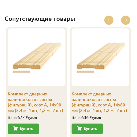
Экстра
14
96
89
1.3
10
Экстра
14
96
89
1.4
10
Сопутствующие товары
Экстра
14
96
89
1.5
10
Экстра
14
96
89
1.6
10
Экстра
14
96
89
1.7
10
Экстра
14
96
89
1.8
10
Экстра
14
96
89
1.9
10
Экстра
14
96
89
2.0
10
Комплект дверных
Комплект дверных
наличников из сосны
наличников из сосны
Экстра
14
96
89
2.1
10
(фигурный), сорт А, 14х90
(фигурный), сорт А, 14х80
мм (2,4 м- 4 шт, 1,2 м - 2 шт)
мм (2,4 м- 4 шт, 1,2 м - 2 шт)
Экстра
14
96
89
2.2
10
672
636
Цена
₽/упак
Цена
₽/упак
Экстра
14
96
89
2.3
10
Купить
Купить