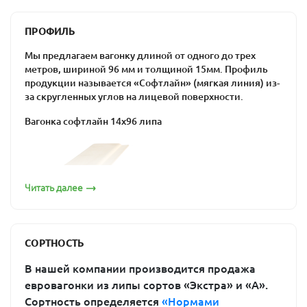
способность поглощать воду и выделять
эфирные масла;
ПРОФИЛЬ
низкая плотность и теплопроводность;
Мы предлагаем вагонку длиной от одного до трех
способность поддерживать в помещении
метров, шириной 96 мм и толщиной 15мм. Профиль
оптимальную влажность, выдерживать
продукции называется «Софтлайн» (мягкая линия) из-
перепады температур, противостоять гниению.
за скругленных углов на лицевой поверхности.
Кроме того, вагонка из липы долговечна и прочна, не
Вагонка софтлайн 14х96 липа
содержит смолу и полезна для здоровья человека.
Она подходит для отделки бань и саун: предбанника,
душевой или парной. При потемнении можно легко
восстановить ее изначальный внешний вид путем
шлифовки.
Читать далее
Вагонка из липы от «ПримаЛес»
Если вы «созрели» для строительства собственной
бани, пора задуматься о приобретении материала для
СОРТНОСТЬ
ее отделки. Купить вагонку из липы в Москве вы
можете в компании «ПримаЛес». Предлагаемые
В нашей компании производится продажа
изделия производятся на современном оборудовании
евровагонки из липы сортов «Экстра» и «А».
по новейшим технологиям, поэтому соответствуют
Сортность определяется
«Нормами