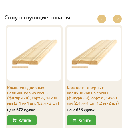
Экстра
14
96
89
1.3
10
Экстра
14
96
89
1.4
10
Сопутствующие товары
Экстра
14
96
89
1.5
10
Экстра
14
96
89
1.6
10
Экстра
14
96
89
1.7
10
Экстра
14
96
89
1.8
10
Экстра
14
96
89
1.9
10
Экстра
14
96
89
2.0
10
Комплект дверных
Комплект дверных
наличников из сосны
наличников из сосны
Экстра
14
96
89
2.1
10
(фигурный), сорт А, 14х90
(фигурный), сорт А, 14х80
мм (2,4 м- 4 шт, 1,2 м - 2 шт)
мм (2,4 м- 4 шт, 1,2 м - 2 шт)
Экстра
14
96
89
2.2
10
672
636
Цена
₽/упак
Цена
₽/упак
Экстра
14
96
89
2.3
10
Купить
Купить