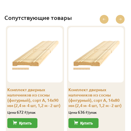
Экстра
14
96
89
1.3
10
Экстра
14
96
89
1.4
10
Сопутствующие товары
Экстра
14
96
89
1.5
10
Экстра
14
96
89
1.6
10
Экстра
14
96
89
1.7
10
Экстра
14
96
89
1.8
10
Экстра
14
96
89
1.9
10
Экстра
14
96
89
2.0
10
Комплект дверных
Комплект дверных
наличников из сосны
наличников из сосны
Экстра
14
96
89
2.1
10
(фигурный), сорт А, 14х90
(фигурный), сорт А, 14х80
мм (2,4 м- 4 шт, 1,2 м - 2 шт)
мм (2,4 м- 4 шт, 1,2 м - 2 шт)
Экстра
14
96
89
2.2
10
672
636
Цена
₽/упак
Цена
₽/упак
Экстра
14
96
89
2.3
10
Купить
Купить