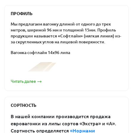
способность поглощать воду и выделять
эфирные масла;
ПРОФИЛЬ
низкая плотность и теплопроводность;
Мы предлагаем вагонку длиной от одного до трех
способность поддерживать в помещении
метров, шириной 96 мм и толщиной 15мм. Профиль
оптимальную влажность, выдерживать
продукции называется «Софтлайн» (мягкая линия) из-
перепады температур, противостоять гниению.
за скругленных углов на лицевой поверхности.
Кроме того, вагонка из липы долговечна и прочна, не
Вагонка софтлайн 14х96 липа
содержит смолу и полезна для здоровья человека.
Она подходит для отделки бань и саун: предбанника,
душевой или парной. При потемнении можно легко
восстановить ее изначальный внешний вид путем
шлифовки.
Читать далее
Вагонка из липы от «ПримаЛес»
Если вы «созрели» для строительства собственной
бани, пора задуматься о приобретении материала для
СОРТНОСТЬ
ее отделки. Купить вагонку из липы в Москве вы
можете в компании «ПримаЛес». Предлагаемые
В нашей компании производится продажа
изделия производятся на современном оборудовании
евровагонки из липы сортов «Экстра» и «А».
по новейшим технологиям, поэтому соответствуют
Сортность определяется
«Нормами