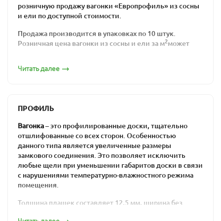
розничную продажу вагонки «Европрофиль» из сосны
и ели по доступной стоимости.
Продажа производится в упаковках по 10 штук.
2
Розничная цена вагонки из сосны и ели за м
может
варьироваться в зависимости от типа материала,
однако остается доступной. Актуальные предложения
Читать далее
по сниженным ценам представлены в разделе
Распродажа
.
Отличительные
ПРОФИЛЬ
особенности материала
Вагонка
– это профилированные доски, тщательно
отшлифованные со всех сторон. Особенностью
Вагонкой называют изделия из хвойных пород
данного типа является увеличенные размеры
деревьев, имеющие строго определенные параметры
замкового соединения. Это позволяет исключить
ширины (88 мм без шипа, 96 с шипом) и толщины (12,5
любые щели при уменьшении габаритов доски в связи
мм). У нас можно купить качественную вагонку из
с нарушениями температурно-влажностного режима
сосны профиля Евростандарт. В отличие от обычной
помещения.
вагонки из ели или сосны, евровагонка должна также
отвечать следующим требованиям:
Толщина плашек составляет 12,5 мм, ширина без
гребня – 88 мм, ширина с гребнем – 96 мм. Обратная
заготовки предварительно подвергаются
Читать далее