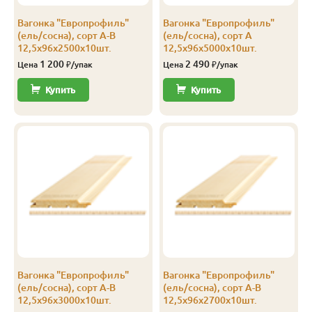
А-В
12.5
96
88
3.0
10
Вагонка "Европрофиль"
Вагонка "Европрофиль"
(ель/сосна), сорт А-В
(ель/сосна), сорт А
С
12.5
96
88
2.1
10
12,5х96х2500х10шт.
12,5х96х5000х10шт.
1 200
2 490
Цена
₽/упак
Цена
₽/упак
С
12.5
96
88
2.4
10
Купить
Купить
С
12.5
96
88
2.5
10
Допустимы любые сучки, кроме выпавших,
С
12.5
96
88
2.7
10
несквозные сколы, небольшие трещины, смоляные
карманы, сердцевина;
С
12.5
96
88
3.0
10
Сорт C
С
12.5
96
88
4.0
10
Вагонка "Европрофиль"
Вагонка "Европрофиль"
(ель/сосна), сорт А-В
(ель/сосна), сорт А-В
12,5х96х3000х10шт.
12,5х96х2700х10шт.