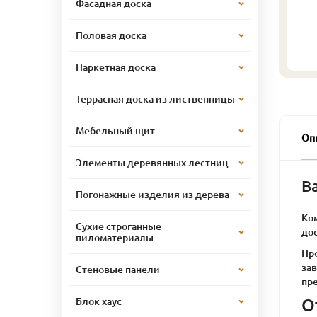
Фасадная доска
Половая доска
Паркетная доска
Террасная доска из лиственницы
Мебельный щит
Оп
Элементы деревянных лестниц
В
Погонажные изделия из дерева
Ко
Сухие строганные
до
пиломатериалы
Про
за
Стеновые панели
пр
О
Блок хаус