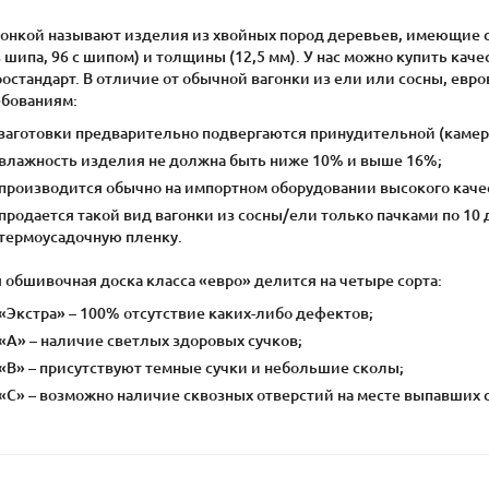
гонкой называют изделия из хвойных пород деревьев, имеющие 
 шипа, 96 с шипом) и толщины (12,5 мм). У нас можно купить кач
ростандарт. В отличие от обычной вагонки из ели или сосны, ев
ебованиям:
заготовки предварительно подвергаются принудительной (камер
влажность изделия не должна быть ниже 10% и выше 16%;
производится обычно на импортном оборудовании высокого каче
продается такой вид вагонки из сосны/ели только пачками по 10
термоусадочную пленку.
 обшивочная доска класса «евро» делится на четыре сорта:
«Экстра» – 100% отсутствие каких-либо дефектов;
«А» – наличие светлых здоровых сучков;
«В» – присутствуют темные сучки и небольшие сколы;
«С» – возможно наличие сквозных отверстий на месте выпавших с