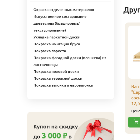
Дру
Окраска отделочных материалов
Искусственное состаривание
древесины (брашировка/
текстурирование)
Укладка паркетной доски
Покраска имитации бруса
Покраска паркета
Покраска фасадной доски (планкена) из
лиственницы
Покраска половой доски
Покраска террасной доски
Покраска вагонки и евровагонки
агонка
Вагонка
Ваг
Европрофиль" (ель/
"Европрофиль" (ель/
"Ев
осна), сорт С
сосна), сорт С
сосн
2,5х96х2500х10шт.
12,5х96х2400х10шт.
12,
650
625
ена
₽/упак
Цена
₽/упак
Цен
Купить
Купить
Купон на скидку
3 000 ₽
до
в