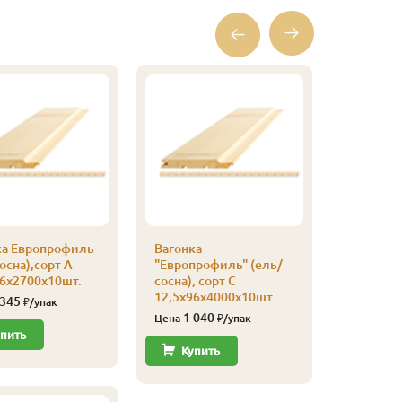
ка Европрофиль
Вагонка
Вагонка
осна),сорт А
"Европрофиль" (ель/
"Европро
96х2700х10шт.
сосна), сорт С
сосна), с
12,5х96х4000х10шт.
12,5х96х
 345
₽/упак
1 040
780
Цена
₽/упак
Цена
пить
Купить
Купи