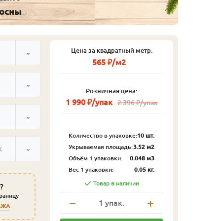
сосны
Цена за квадратный метр:
565 ₽/м2
Розничная цена:
1 990 ₽/упак
2 396 ₽/упак
Количество в упаковке:
10 шт.
Укрываемая площадь:
3.52 м2
к
Объём 1 упаковки:
0.048 м3
Вес 1 упаковки:
0.05 кг.
Товар в наличии
?
траницу
1
упак.
АЖА