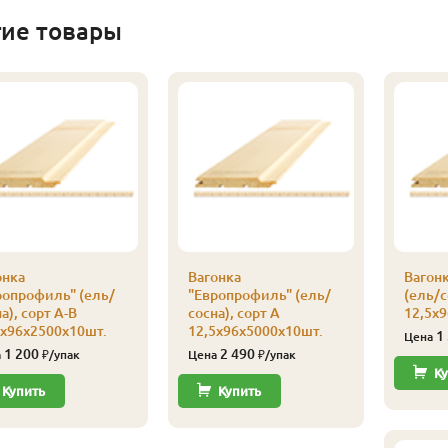
гие товары
онка
Вагонка
Вагон
ропрофиль" (ель/
"Европрофиль" (ель/
(ель/с
а), сорт А-В
сосна), сорт А
12,5х
5х96х2500х10шт.
12,5х96х5000х10шт.
1
Цена
1 200
2 490
а
₽/упак
Цена
₽/упак
Ку
Купить
Купить