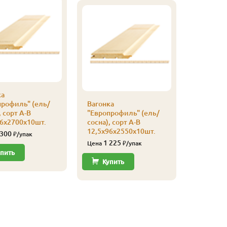
ка
профиль" (ель/
Вагонка
Вагонка
, сорт А-В
"Европрофиль" (ель/
"Европро
96х2700х10шт.
сосна), сорт А-В
сосна), с
12,5х96х2550х10шт.
12,5х96х
 300
₽/упак
1 225
1 15
Цена
₽/упак
Цена
пить
Купить
Купи