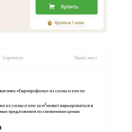
Купить
Купить в 1 клик
Сортность
Прайс-лист
агонки «Европрофиль» из сосны и ели по
2
ки из сосны и ели за м
может варьироваться в
альные предложения по сниженным ценам
а