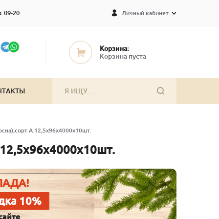
с 09-20
Личный кабинет
Корзина:
Корзина пуста
НТАКТЫ
сна),сорт А 12,5х96х4000х10шт.
 12,5х96х4000х10шт.
ЛАДА!
дка 10%
сайте