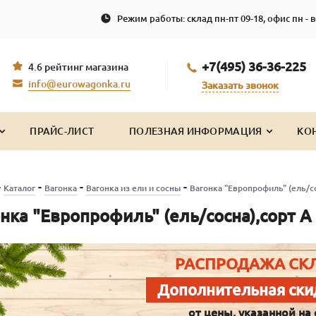
Режим работы: склад пн-пт 09-18, офис пн - в
+7(495) 36-36-225
4.6 рейтинг магазина
info@eurowagonka.ru
Заказать звонок
ПРАЙС-ЛИСТ
ПОЛЕЗНАЯ ИНФОРМАЦИЯ
КО
-
-
-
-
Каталог
Вагонка
Вагонка из ели и сосны
Вагонка "Европрофиль" (ель/со
нка "Европрофиль" (ель/сосна),сорт А
РАСПРОДАЖА СК
Дополнительная ски
от цены, указанной на 