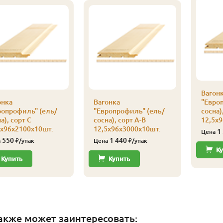
Вагон
онка
Вагонка
"Евро
ропрофиль" (ель/
"Европрофиль" (ель/
сосна)
а), сорт С
сосна), сорт А-В
12,5х
5х96х2100х10шт.
12,5х96х3000х10шт.
1
Цена
550
1 440
а
₽/упак
Цена
₽/упак
Ку
Купить
Купить
акже может заинтересовать: