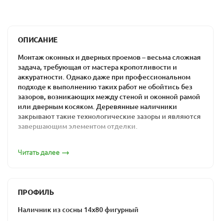
ОПИСАНИЕ
Монтаж оконных и дверных проемов – весьма сложная
задача, требующая от мастера кропотливости и
аккуратности. Однако даже при профессиональном
подходе к выполнению таких работ не обойтись без
зазоров, возникающих между стеной и оконной рамой
или дверным косяком. Деревянные наличники
закрывают такие технологические зазоры и являются
завершающим элементом отделки.
Материал является традиционным при финишной
Читать далее
отделке дверных и оконных проемов в деревянном
доме и даже в квартире. Это можно объяснить
наличием нескольких практичных свойств
деревянных наличников:
ПРОФИЛЬ
простота монтажа,
Наличник из сосны 14х80 фигурный
невысокая цена,