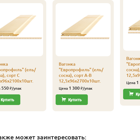
Вагон
онка
Вагонка
"Евро
ропрофиль" (ель/
"Европрофиль" (ель/
сосна)
а), сорт С
сосна), сорт А-В
12,5х
5х96х2100х10шт.
12,5х96х2700х10шт.
1
Цена
550
1 300
а
₽/упак
Цена
₽/упак
Ку
Купить
Купить
акже может заинтересовать: