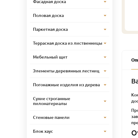
Фасадная доска
Половая доска
Паркетная доска
Террасная доска из лиственницы
Мебельный щит
Оп
Элементы деревянных лестниц
В
Погонажные изделия из дерева
Ко
Сухие строганные
до
пиломатериалы
Про
за
Стеновые панели
пр
О
Блок хаус