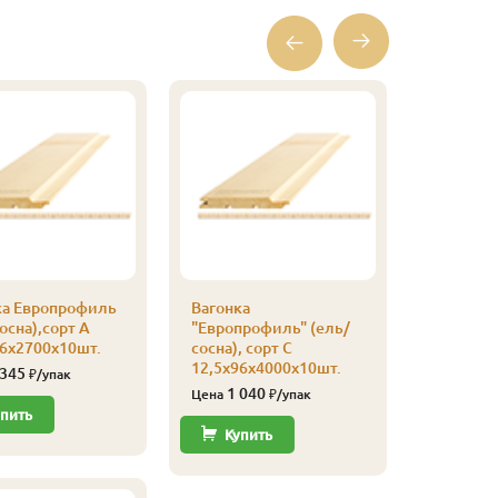
ка Европрофиль
Вагонка
Вагонка
осна),сорт А
"Европрофиль" (ель/
"Европро
96х2700х10шт.
сосна), сорт С
сосна), с
12,5х96х4000х10шт.
12,5х96х
 345
₽/упак
1 040
780
Цена
₽/упак
Цена
пить
Купить
Купи