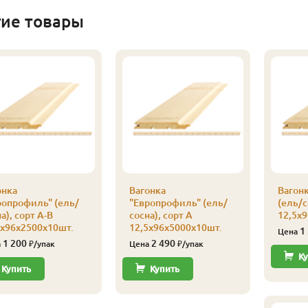
гие товары
онка
Вагонка
Вагон
ропрофиль" (ель/
"Европрофиль" (ель/
(ель/с
а), сорт А-В
сосна), сорт А
12,5х
5х96х2500х10шт.
12,5х96х5000х10шт.
1
Цена
1 200
2 490
а
₽/упак
Цена
₽/упак
Ку
Купить
Купить