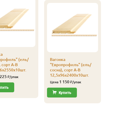
ка
профиль" (ель/
Вагонка
Вагонка
, сорт А-В
"Европрофиль" (ель/
"Европро
96х2550х10шт.
сосна), сорт А-В
сосна), с
12,5х96х2400х10шт.
12,5х96х
 225
₽/упак
1 150
1 49
Цена
₽/упак
Цена
пить
Купить
Купи