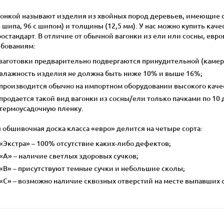
гонкой называют изделия из хвойных пород деревьев, имеющие 
 шипа, 96 с шипом) и толщины (12,5 мм). У нас можно купить кач
ростандарт. В отличие от обычной вагонки из ели или сосны, ев
ебованиям:
заготовки предварительно подвергаются принудительной (камер
влажность изделия не должна быть ниже 10% и выше 16%;
производится обычно на импортном оборудовании высокого каче
продается такой вид вагонки из сосны/ели только пачками по 10
термоусадочную пленку.
 обшивочная доска класса «евро» делится на четыре сорта:
«Экстра» – 100% отсутствие каких-либо дефектов;
«А» – наличие светлых здоровых сучков;
«В» – присутствуют темные сучки и небольшие сколы;
«С» – возможно наличие сквозных отверстий на месте выпавших с