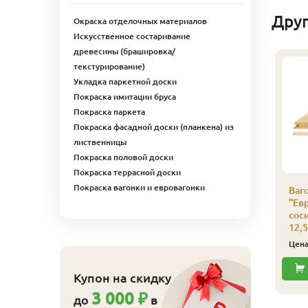
Дру
Окраска отделочных материалов
Искусственное состаривание
древесины (брашировка/
текстурирование)
Укладка паркетной доски
Покраска имитации бруса
Покраска паркета
Покраска фасадной доски (планкена) из
лиственницы
Покраска половой доски
Покраска террасной доски
Покраска вагонки и евровагонки
агонка
Вагонка
Ваг
Европрофиль" (ель/
"Европрофиль" (ель/
"Ев
осна), сорт С
сосна), сорт С
сосн
2,5х96х2500х10шт.
12,5х96х2400х10шт.
12,
650
625
ена
₽/упак
Цена
₽/упак
Цен
Купить
Купить
Купон на скидку
3 000 ₽
до
в