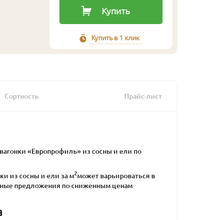
Купить
Купить в 1 клик
Сортность
Прайс-лист
агонки «Европрофиль» из сосны и ели по
2
ки из сосны и ели за м
может варьироваться в
альные предложения по сниженным ценам
а