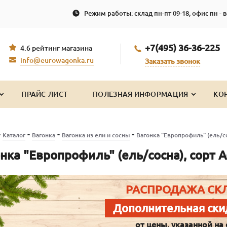
Режим работы: склад пн-пт 09-18, офис пн - в
+7(495) 36-36-225
4.6 рейтинг магазина
info@eurowagonka.ru
Заказать звонок
ПРАЙС-ЛИСТ
ПОЛЕЗНАЯ ИНФОРМАЦИЯ
КО
-
-
-
-
Каталог
Вагонка
Вагонка из ели и сосны
Вагонка "Европрофиль" (ель/со
нка "Европрофиль" (ель/сосна), сорт 
РАСПРОДАЖА СК
Дополнительная ски
от цены, указанной на 