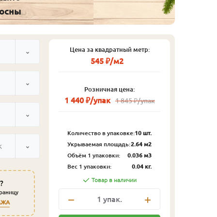
сосны
Цена за квадратный метр:
545 ₽/м2
Розничная цена:
1 440 ₽/упак
1 845 ₽/упак
Количество в упаковке:
10 шт.
Укрываемая площадь:
2.64 м2
к
Объём 1 упаковки:
0.036 м3
Вес 1 упаковки:
0.04 кг.
Товар в наличии
?
траницу
1
упак.
АЖА