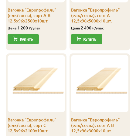
А-В
12.5
96
88
3.0
10
Вагонка "Европрофиль"
Вагонка "Европрофиль"
(ель/сосна), сорт А-В
(ель/сосна), сорт А
С
12.5
96
88
2.1
10
12,5х96х2500х10шт.
12,5х96х5000х10шт.
1 200
2 490
Цена
₽/упак
Цена
₽/упак
С
12.5
96
88
2.4
10
Купить
Купить
С
12.5
96
88
2.5
10
Допустимы любые сучки, кроме выпавших,
С
12.5
96
88
2.7
10
несквозные сколы, небольшие трещины, смоляные
карманы, сердцевина;
С
12.5
96
88
3.0
10
Сорт C
С
12.5
96
88
4.0
10
Вагонка "Европрофиль"
Вагонка "Европрофиль"
(ель/сосна), сорт С
(ель/сосна), сорт А-В
12,5х96х2100х10шт.
12,5х96х3000х10шт.