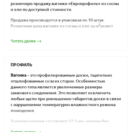
розничную продажу вагонки «Европрофиль» из сосны
и ели по доступной стоимости.
Продажа производится в упаковках по 10 штук.
2
Розничная цена вагонки из сосны и ели за м
может
варьироваться в зависимости от типа материала,
однако остается доступной. Актуальные предложения
Читать далее
по сниженным ценам представлены в разделе
Распродажа
.
Отличительные
ПРОФИЛЬ
особенности материала
Вагонка
– это профилированные доски, тщательно
отшлифованные со всех сторон. Особенностью
Вагонкой называют изделия из хвойных пород
данного типа является увеличенные размеры
деревьев, имеющие строго определенные параметры
замкового соединения. Это позволяет исключить
ширины (88 мм без шипа, 96 с шипом) и толщины (12,5
любые щели при уменьшении габаритов доски в связи
мм). У нас можно купить качественную вагонку из
с нарушениями температурно-влажностного режима
сосны профиля Евростандарт. В отличие от обычной
помещения.
вагонки из ели или сосны, евровагонка должна также
отвечать следующим требованиям:
Толщина плашек составляет 12,5 мм, ширина без
гребня – 88 мм, ширина с гребнем – 96 мм. Обратная
заготовки предварительно подвергаются
Читать далее