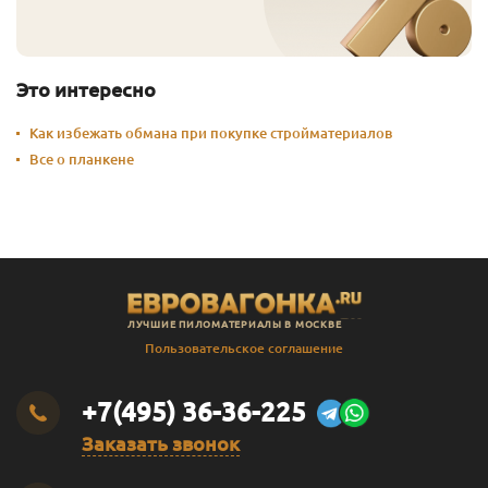
Серый Беж
10
20 791
Перейти
Солнечный
0.125
601
Перейти
Это интересно
Солнечный
0.375
918
Перейти
Как избежать обмана при покупке стройматериалов
Все о планкене
Солнечный
1
2 391
Перейти
Солнечный
2.5
5 355
Перейти
Солнечный
10
19 291
Перейти
Солома
0.125
601
Перейти
ЛУЧШИЕ ПИЛОМАТЕРИАЛЫ В МОСКВЕ
Яблоко
0.125
601
Перейти
Пользовательское соглашение
Яблоко
0.375
975
Перейти
+7(495) 36-36-225
Яблоко
1
2 541
Перейти
Заказать звонок
Яблоко
2.5
5 730
Перейти