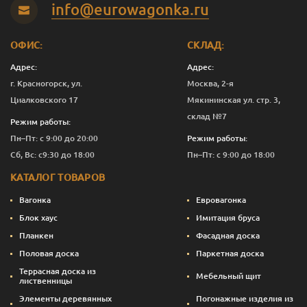
info@eurowagonka.ru
Яблоко
10
20 791
Перейти
ОФИС:
СКЛАД:
Адрес:
Адрес:
г. Красногорск, ул.
Москва, 2-я
Циалковского 17
Мякининская ул. стр. 3,
склад №7
Режим работы:
Пн–Пт: с 9:00 до 20:00
Режим работы:
Сб, Вс: с9:30 до 18:00
Пн–Пт: с 9:00 до 18:00
КАТАЛОГ ТОВАРОВ
Вагонка
Евровагонка
Блок хаус
Имитация бруса
Планкен
Фасадная доска
Половая доска
Паркетная доска
Террасная доска из
Мебельный щит
лиственницы
Элементы деревянных
Погонажные изделия из