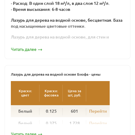
- Расход: В один слой 18 м²/л, в два слоя 12 м²/л.
- Время высыхания: 6-8 часов
Лазурь для дерева на водной основе, бесцветная. База
под насыщенные цветовые оттенки.
Лазурь для дерева на водной основе, для стен и
потолков внутри помещений.
Читать далее
Содержит натуральные растительные компоненты.
Создает устойчивую к истиранию, шелковистую
поверхность, устойчивую к царапинам.
Лазурь для дерева на водной основе Биофа - цены
Соответствует нормам EN 71 , часть 3 (безопасность
для игрушек) и DIN 53160.
Краски:
Краски:
Цена за
цвет
фасовка
шт, руб.
Наносить кистью или валиком на синтетической
основе, для водных красок или лазурей. Лазурь
наносится равномерно, вдоль волокон, тонким слоем.
Белый
0.125
601
Перейти
Лазурь для дерева на водной основе тщательно
Белый
0.375
1 728
Перейти
перемешать в банке. Наносить кистью или валиком на
синтетической основе, для водных красок или
Читать далее