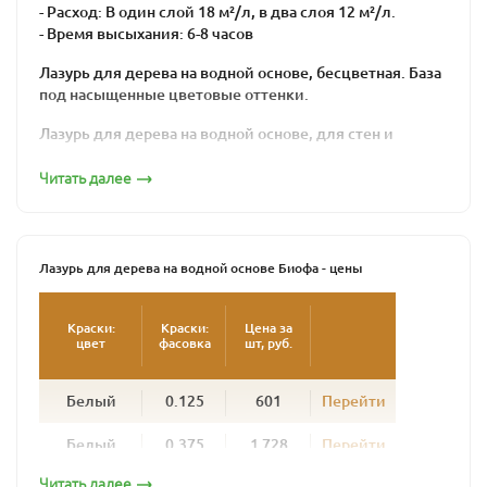
- Расход: В один слой 18 м²/л, в два слоя 12 м²/л.
- Время высыхания: 6-8 часов
Лазурь для дерева на водной основе, бесцветная. База
под насыщенные цветовые оттенки.
Лазурь для дерева на водной основе, для стен и
потолков внутри помещений.
Читать далее
Содержит натуральные растительные компоненты.
Создает устойчивую к истиранию, шелковистую
поверхность, устойчивую к царапинам.
Лазурь для дерева на водной основе Биофа - цены
Соответствует нормам EN 71 , часть 3 (безопасность
для игрушек) и DIN 53160.
Краски:
Краски:
Цена за
цвет
фасовка
шт, руб.
Наносить кистью или валиком на синтетической
основе, для водных красок или лазурей. Лазурь
наносится равномерно, вдоль волокон, тонким слоем.
Белый
0.125
601
Перейти
Лазурь для дерева на водной основе тщательно
Белый
0.375
1 728
Перейти
перемешать в банке. Наносить кистью или валиком на
синтетической основе, для водных красок или
Читать далее