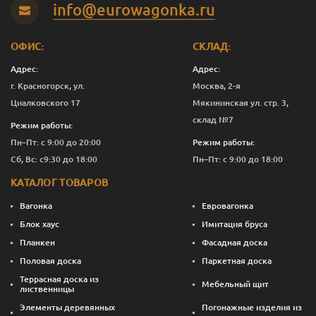
info@eurowagonka.ru
Яблоко
10
20 791
Перейти
ОФИС:
СКЛАД:
Адрес:
Адрес:
г. Красногорск, ул.
Москва, 2-я
Циалковского 17
Мякининская ул. стр. 3,
склад №7
Режим работы:
Пн–Пт: с 9:00 до 20:00
Режим работы:
Сб, Вс: с9:30 до 18:00
Пн–Пт: с 9:00 до 18:00
КАТАЛОГ ТОВАРОВ
Вагонка
Евровагонка
Блок хаус
Имитация бруса
Планкен
Фасадная доска
Половая доска
Паркетная доска
Террасная доска из
Мебельный щит
лиственницы
Элементы деревянных
Погонажные изделия из