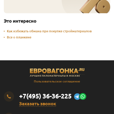
Серый Беж
10
20 791
Перейти
Солнечный
0.125
601
Перейти
Это интересно
Солнечный
0.375
918
Перейти
Как избежать обмана при покупке стройматериалов
Все о планкене
Солнечный
1
2 391
Перейти
Солнечный
2.5
5 355
Перейти
Солнечный
10
19 291
Перейти
Солома
0.125
601
Перейти
ЛУЧШИЕ ПИЛОМАТЕРИАЛЫ В МОСКВЕ
Яблоко
0.125
601
Перейти
Пользовательское соглашение
Яблоко
0.375
975
Перейти
+7(495) 36-36-225
Яблоко
1
2 541
Перейти
Заказать звонок
Яблоко
2.5
5 730
Перейти