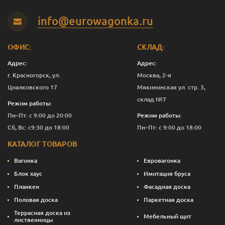
Яблоко
2.5
5 730
Перейти
info@eurowagonka.ru
Яблоко
10
20 791
Перейти
ОФИС:
СКЛАД:
Адрес:
Адрес:
г. Красногорск, ул.
Москва, 2-я
Циалковского 17
Мякининская ул. стр. 3,
склад №7
Режим работы:
Пн–Пт: с 9:00 до 20:00
Режим работы:
Сб, Вс: с9:30 до 18:00
Пн–Пт: с 9:00 до 18:00
КАТАЛОГ ТОВАРОВ
Вагонка
Евровагонка
Блок хаус
Имитация бруса
Планкен
Фасадная доска
Половая доска
Паркетная доска
Террасная доска из
Мебельный щит
лиственницы