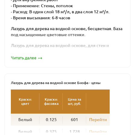
- Применение: Стены, потолок
- Расход: В один слой 18 м²/л, в два слоя 12 м²/л.
- Время высыхания: 6-8 часов
Лазурь для дерева на водной основе, бесцветная. База
под насыщенные цветовые оттенки.
Лазурь для дерева на водной основе, для стен и
потолков внутри помещений.
Читать далее
Содержит натуральные растительные компоненты.
Создает устойчивую к истиранию, шелковистую
поверхность, устойчивую к царапинам.
Лазурь для дерева на водной основе Биофа - цены
Соответствует нормам EN 71 , часть 3 (безопасность
для игрушек) и DIN 53160.
Краски:
Краски:
Цена за
цвет
фасовка
шт, руб.
Наносить кистью или валиком на синтетической
основе, для водных красок или лазурей. Лазурь
наносится равномерно, вдоль волокон, тонким слоем.
Белый
0.125
601
Перейти
Лазурь для дерева на водной основе тщательно
Белый
0.375
1 728
Перейти