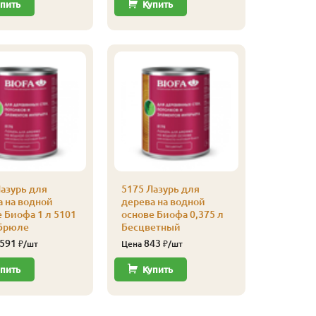
пить
Купить
Купи
азурь для
5175 Лазурь для
5175 Лаз
а на водной
дерева на водной
дерева н
 Биофа 1 л 5101
основе Биофа 0,375 л
основе Б
Брюле
Бесцветный
5112 Гал
 591
843
975
₽/шт
Цена
₽/шт
Цена
пить
Купить
Купи