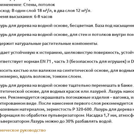
рименение: Стены, потолок
асход: В один слой 18 м²/л, в два слоя 12 м²/л.
ремя высыхания: 6-8 часов
урь для дерева на водной основе, бесцветная. База под насыщен
урь для дерева на водной основе, для стен и потолков внутри п
держит натуральные растительные компоненты.
здает устойчивую к истиранию, шелковистую поверхность, устой
тветствует нормам EN 71 , часть 3 (безопасность для игрушек) и D
осить кистью или валиком на синтетической основе, для водных 
вномерно, вдоль волокон, тонким слоем.
урь для дерева на водной основе тщательно перемешать в банке
тетической основе, для водных красок или лазурей. Лазурь нано
ем. Рекомендуется окрашивать погонажные изделия – вагонка, им
нтированном виде. После нанесения первого слоя рекомендуется
азивным материалом, зернистость Р 320-600. Лазурь для дерева н
формация по обработке пульверизатором: Насадка 1,7 мм, атмосф
льверизатором Лазурь можно до 30% разбавлять водой.
хническое руководство