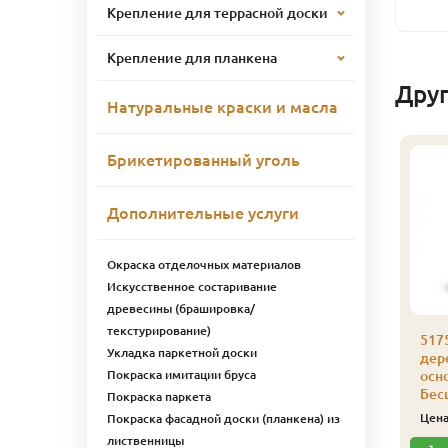
Крепление для террасной доски
Крепление для планкена
Дру
Натуральные краски и масла
Брикетированный уголь
Дополнительные услуги
Окраска отделочных материалов
Искусственное состаривание
древесины (брашировка/
текстурирование)
175 Лазурь для
5175 Лазурь для
517
Укладка паркетной доски
ерева на водной
дерева на водной
дер
Покраска имитации бруса
снове Биофа 1 л 5108
основе Биофа 1 л 5107
осн
олнечный
Ироко
Бес
Покраска паркета
2 391
2 391
ена
₽/шт
Цена
₽/шт
Цен
Покраска фасадной доски (планкена) из
лиственницы