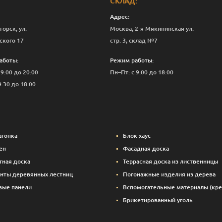
СКЛАД:
Адрес:
горск, ул.
Москва, 2-я Мякининская ул.
ского 17
стр. 3, склад №7
аботы:
Режим работы:
 9:00 до 20:00
Пн–Пт: с 9:00 до 18:00
9:30 до 18:00
агонка
Блок хаус
ен
Фасадная доска
тная доска
Террасная доска из лиственницы
нты деревянных лестниц
Погонажные изделия из дерева
вые панели
Вспомогательные материалы (кре
Брикетированный уголь