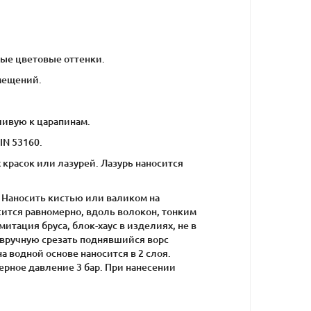
ные цветовые оттенки.
омещений.
чивую к царапинам.
IN 53160.
красок или лазурей. Лазурь наносится
. Наносить кистью или валиком на
сится равномерно, вдоль волокон, тонким
итация бруса, блок-хаус в изделиях, не в
 вручную срезать поднявшийся ворс
а водной основе наносится в 2 слоя.
ерное давление 3 бар. При нанесении