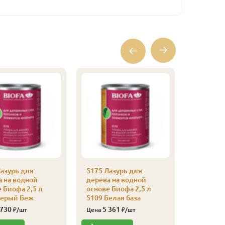
азурь для
5175 Лазурь для
5175 Лаз
а на водной
дерева на водной
дерева н
 Биофа 2,5 л
основе Биофа 2,5 л
основе Б
Серый Беж
5109 Белая база
5108 Со
 730
5 361
5 35
₽/шт
Цена
₽/шт
Цена