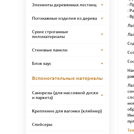
- П
Элементы деревянных лестниц
- Р
- В
Погонажные изделия из дерева
Лаз
Сухие строганные
Лаз
пиломатериалы
Со
Стеновые панели
Со
Соо
Блок хаус
Нан
ра
Вспомогательные материалы
Лаз
син
Саморезы (для массивной доски
сло
и паркета)
мо
обр
Крепление для вагонки (кляймер)
Ин
пу
Спейсеры
Те