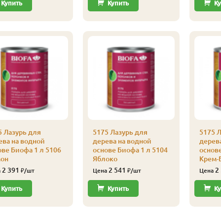
Купить
Купить
Ку
5 Лазурь для
5175 Лазурь для
5175 Л
ева на водной
дерева на водной
дерев
ове Биофа 1 л 5106
основе Биофа 1 л 5104
основе
он
Яблоко
Крем-
2 391
2 541
2
а
₽/шт
Цена
₽/шт
Цена
Купить
Купить
Ку