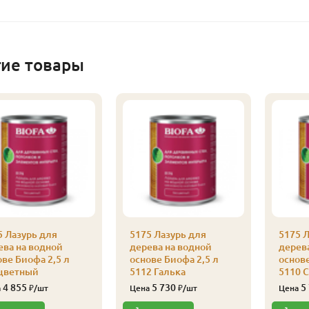
гие товары
5 Лазурь для
5175 Лазурь для
5175 Л
ева на водной
дерева на водной
дерев
ове Биофа 2,5 л
основе Биофа 2,5 л
основе
цветный
5112 Галька
5110 
4 855
5 730
5
а
₽/шт
Цена
₽/шт
Цена