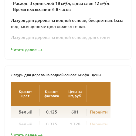
- Расход: В один слой 18 м²/л, в два слоя 12 м²/л.
- Время высыхания: 6-8 часов
Лазурь для дерева на водной основе, бесцветная. База
под насыщенные цветовые оттенки.
Лазурь для дерева на водной основе, для стен и
потолков внутри помещений.
Читать далее
Содержит натуральные растительные компоненты.
Создает устойчивую к истиранию, шелковистую
поверхность, устойчивую к царапинам.
Лазурь для дерева на водной основе Биофа - цены
Соответствует нормам EN 71 , часть 3 (безопасность
для игрушек) и DIN 53160.
Краски:
Краски:
Цена за
цвет
фасовка
шт, руб.
Наносить кистью или валиком на синтетической
основе, для водных красок или лазурей. Лазурь
наносится равномерно, вдоль волокон, тонким слоем.
Белый
0.125
601
Перейти
Лазурь для дерева на водной основе тщательно
Белый
0.375
1 728
Перейти
перемешать в банке. Наносить кистью или валиком на
синтетической основе, для водных красок или
Читать далее