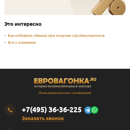
Серый Беж
10
20 791
Перейти
Солнечный
0.125
601
Перейти
Это интересно
Солнечный
0.375
918
Перейти
Как избежать обмана при покупке стройматериалов
Все о планкене
Солнечный
1
2 391
Перейти
Солнечный
2.5
5 355
Перейти
Солнечный
10
19 291
Перейти
Солома
0.125
601
Перейти
ЛУЧШИЕ ПИЛОМАТЕРИАЛЫ В МОСКВЕ
Яблоко
0.125
601
Перейти
Пользовательское соглашение
Яблоко
0.375
975
Перейти
+7(495) 36-36-225
Яблоко
1
2 541
Перейти
Заказать звонок
Яблоко
2.5
5 730
Перейти