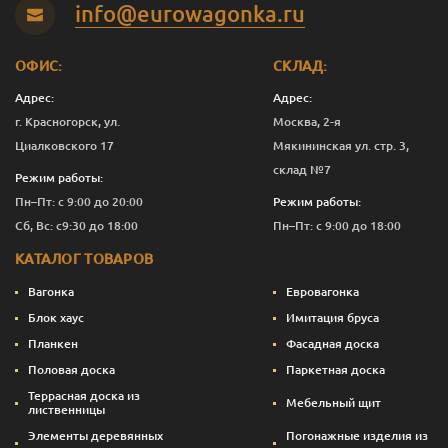
info@eurowagonka.ru
Яблоко
10
20 791
Перейти
ОФИС:
СКЛАД:
Адрес:
Адрес:
г. Красногорск, ул.
Москва, 2-я
Циалковского 17
Мякининская ул. стр. 3,
склад №7
Режим работы:
Пн–Пт: с 9:00 до 20:00
Режим работы:
Сб, Вс: с9:30 до 18:00
Пн–Пт: с 9:00 до 18:00
КАТАЛОГ ТОВАРОВ
Вагонка
Евровагонка
Блок хаус
Имитация бруса
Планкен
Фасадная доска
Половая доска
Паркетная доска
Террасная доска из
Мебельный щит
лиственницы
Элементы деревянных
Погонажные изделия из