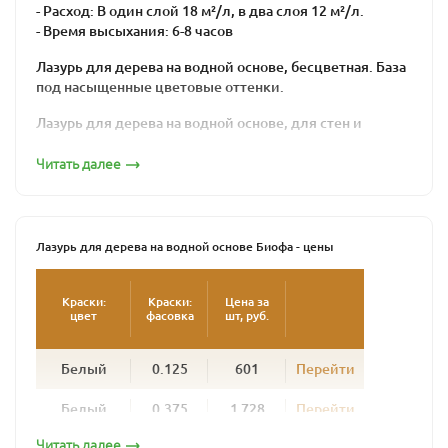
- Расход: В один слой 18 м²/л, в два слоя 12 м²/л.
- Время высыхания: 6-8 часов
Лазурь для дерева на водной основе, бесцветная. База
под насыщенные цветовые оттенки.
Лазурь для дерева на водной основе, для стен и
потолков внутри помещений.
Читать далее
Содержит натуральные растительные компоненты.
Создает устойчивую к истиранию, шелковистую
поверхность, устойчивую к царапинам.
Лазурь для дерева на водной основе Биофа - цены
Соответствует нормам EN 71 , часть 3 (безопасность
для игрушек) и DIN 53160.
Краски:
Краски:
Цена за
цвет
фасовка
шт, руб.
Наносить кистью или валиком на синтетической
основе, для водных красок или лазурей. Лазурь
наносится равномерно, вдоль волокон, тонким слоем.
Белый
0.125
601
Перейти
Лазурь для дерева на водной основе тщательно
Белый
0.375
1 728
Перейти
перемешать в банке. Наносить кистью или валиком на
синтетической основе, для водных красок или
Читать далее