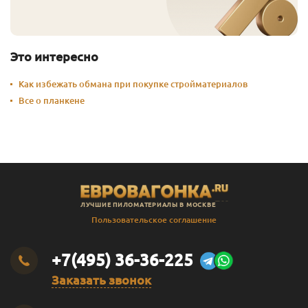
Серый Беж
10
20 791
Перейти
Солнечный
0.125
601
Перейти
Это интересно
Солнечный
0.375
918
Перейти
Как избежать обмана при покупке стройматериалов
Все о планкене
Солнечный
1
2 391
Перейти
Солнечный
2.5
5 355
Перейти
Солнечный
10
19 291
Перейти
Солома
0.125
601
Перейти
ЛУЧШИЕ ПИЛОМАТЕРИАЛЫ В МОСКВЕ
Яблоко
0.125
601
Перейти
Пользовательское соглашение
Яблоко
0.375
975
Перейти
+7(495) 36-36-225
Яблоко
1
2 541
Перейти
Заказать звонок
Яблоко
2.5
5 730
Перейти