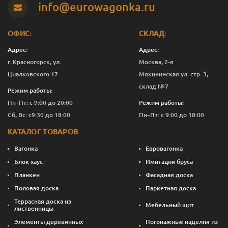
info@eurowagonka.ru
Яблоко
10
20 791
Перейти
ОФИС:
СКЛАД:
Адрес:
Адрес:
г. Красногорск, ул.
Москва, 2-я
Циалковского 17
Мякининская ул. стр. 3,
склад №7
Режим работы:
Пн–Пт: с 9:00 до 20:00
Режим работы:
Сб, Вс: с9:30 до 18:00
Пн–Пт: с 9:00 до 18:00
КАТАЛОГ ТОВАРОВ
Вагонка
Евровагонка
Блок хаус
Имитация бруса
Планкен
Фасадная доска
Половая доска
Паркетная доска
Террасная доска из
Мебельный щит
лиственницы
Элементы деревянных
Погонажные изделия из