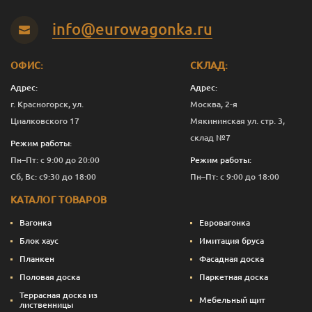
Яблоко
2.5
5 730
Перейти
info@eurowagonka.ru
Яблоко
10
20 791
Перейти
ОФИС:
СКЛАД:
Адрес:
Адрес:
г. Красногорск, ул.
Москва, 2-я
Циалковского 17
Мякининская ул. стр. 3,
склад №7
Режим работы:
Пн–Пт: с 9:00 до 20:00
Режим работы:
Сб, Вс: с9:30 до 18:00
Пн–Пт: с 9:00 до 18:00
КАТАЛОГ ТОВАРОВ
Вагонка
Евровагонка
Блок хаус
Имитация бруса
Планкен
Фасадная доска
Половая доска
Паркетная доска
Террасная доска из
Мебельный щит
лиственницы