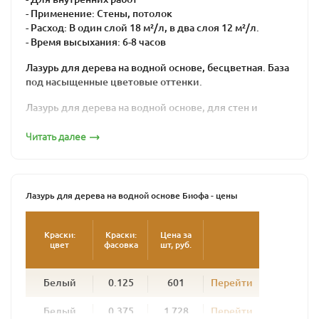
- Применение: Стены, потолок
- Расход: В один слой 18 м²/л, в два слоя 12 м²/л.
- Время высыхания: 6-8 часов
Лазурь для дерева на водной основе, бесцветная. База
под насыщенные цветовые оттенки.
Лазурь для дерева на водной основе, для стен и
потолков внутри помещений.
Читать далее
Содержит натуральные растительные компоненты.
Создает устойчивую к истиранию, шелковистую
поверхность, устойчивую к царапинам.
Лазурь для дерева на водной основе Биофа - цены
Соответствует нормам EN 71 , часть 3 (безопасность
для игрушек) и DIN 53160.
Краски:
Краски:
Цена за
цвет
фасовка
шт, руб.
Наносить кистью или валиком на синтетической
основе, для водных красок или лазурей. Лазурь
наносится равномерно, вдоль волокон, тонким слоем.
Белый
0.125
601
Перейти
Лазурь для дерева на водной основе тщательно
Белый
0.375
1 728
Перейти