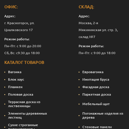
ОФИС:
СКЛАД:
Адрес:
Адрес:
г. Красногорск, ул.
Москва, 2-я
Циалковского 17
Мякининская ул. стр. 3,
склад №7
Режим работы:
Пн–Пт: с 9:00 до 20:00
Режим работы:
Сб, Вс: с9:30 до 18:00
Пн–Пт: с 9:00 до 18:00
КАТАЛОГ ТОВАРОВ
Вагонка
Евровагонка
Блок хаус
Имитация бруса
Планкен
Фасадная доска
Половая доска
Паркетная доска
Террасная доска из
Мебельный щит
лиственницы
Элементы деревянных
Погонажные изделия из
лестниц
дерева
Сухие строганные
Стеновые панели
пиломатериалы