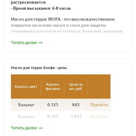
растрескивается.
- Время высыхания: 6-8 часов
Масло для террас BIOFA - это высококачественное
покрытие на основе масел и смол для защиты
деревянных настилов на террасах, балконах, верандах,
причалах, помостках и прочих горизонтальных
Читать далее
поверхностей из европейских пород древесины.
Используется для пропитки нового, еще
необработанного дерева и обновления древесины
ранее обработанной маслами. Глубоко пропитывая
Масло для террас Биофа - цены
дерево, укрепляет его естественную структуру, оно не
образует пленки и позволяет дереву «дышать».
Краски:
Цена за
Краски: цвет
фасовка
шт, руб.
Продукт изготовлен из природных, натуральных
компонентов, не вызывает аллергической реакции как
у людей, так и у животных, надежно защищает
Базальт
0.125
843
Перейти
поверхность от биопоражений: плесени, грибков и
влаги.
Базальт
0.375
1 873
Перейти
Техническое руководство
Читать далее
Базальт
1
5 287
Перейти