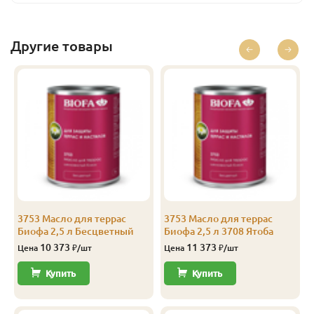
Базальт
2.5
13 186
Перейти
Базальт
10
44 436
Перейти
Другие товары
Бесцветный
0.375
1 685
Перейти
Бесцветный
1
4 160
Перейти
Бесцветный
2.5
10 373
Перейти
Бесцветный
10
39 436
Перейти
Лиственница
0.125
843
Перейти
Лиственница
0.375
1 779
Перейти
3753 Масло для террас
3753 Масло для террас
Биофа 2,5 л Бесцветный
Биофа 2,5 л 3708 Ятоба
Лиственница
1
4 410
Перейти
10 373
11 373
Цена
₽/шт
Цена
₽/шт
Лиственница
2.5
10 998
Перейти
Купить
Купить
Лиственница
10
41 936
Перейти