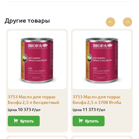
Базальт
2.5
13 186
Перейти
Базальт
10
44 436
Перейти
Другие товары
Бесцветный
0.375
1 685
Перейти
Бесцветный
1
4 160
Перейти
Бесцветный
2.5
10 373
Перейти
Бесцветный
10
39 436
Перейти
Лиственница
0.125
843
Перейти
Лиственница
0.375
1 779
Перейти
3753 Масло для террас
3753 Масло для террас
Биофа 2,5 л Бесцветный
Биофа 2,5 л 3708 Ятоба
Лиственница
1
4 410
Перейти
10 373
11 373
Цена
₽/шт
Цена
₽/шт
Лиственница
2.5
10 998
Перейти
Купить
Купить
Лиственница
10
41 936
Перейти