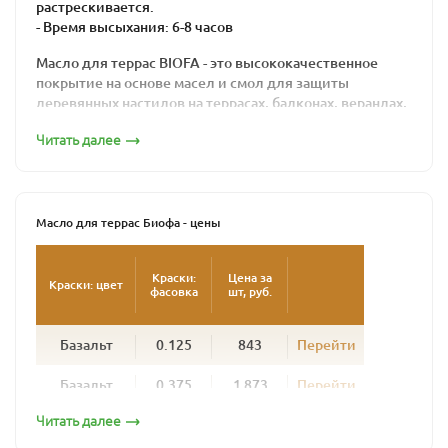
растрескивается.
- Время высыхания: 6-8 часов
Масло для террас BIOFA - это высококачественное
покрытие на основе масел и смол для защиты
деревянных настилов на террасах, балконах, верандах,
причалах, помостках и прочих горизонтальных
Читать далее
поверхностей из европейских пород древесины.
Используется для пропитки нового, еще
необработанного дерева и обновления древесины
ранее обработанной маслами. Глубоко пропитывая
Масло для террас Биофа - цены
дерево, укрепляет его естественную структуру, оно не
образует пленки и позволяет дереву «дышать».
Краски:
Цена за
Краски: цвет
фасовка
шт, руб.
Продукт изготовлен из природных, натуральных
компонентов, не вызывает аллергической реакции как
у людей, так и у животных, надежно защищает
Базальт
0.125
843
Перейти
поверхность от биопоражений: плесени, грибков и
влаги.
Базальт
0.375
1 873
Перейти
Техническое руководство
Читать далее
Базальт
1
5 287
Перейти