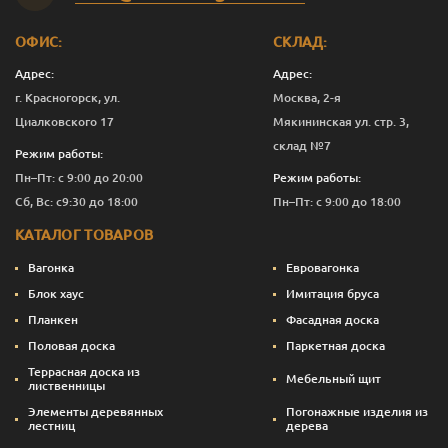
ОФИС:
СКЛАД:
Адрес:
Адрес:
г. Красногорск, ул.
Москва, 2-я
Циалковского 17
Мякининская ул. стр. 3,
склад №7
Режим работы:
Пн–Пт: с 9:00 до 20:00
Режим работы:
Сб, Вс: с9:30 до 18:00
Пн–Пт: с 9:00 до 18:00
КАТАЛОГ ТОВАРОВ
Вагонка
Евровагонка
Блок хаус
Имитация бруса
Планкен
Фасадная доска
Половая доска
Паркетная доска
Террасная доска из
Мебельный щит
лиственницы
Элементы деревянных
Погонажные изделия из
лестниц
дерева