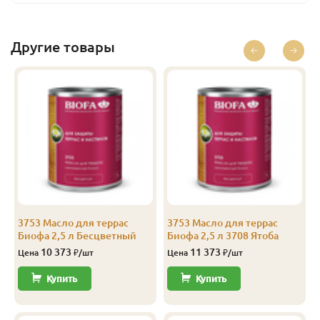
Базальт
2.5
13 186
Перейти
Базальт
10
44 436
Перейти
Другие товары
Бесцветный
0.375
1 685
Перейти
Бесцветный
1
4 160
Перейти
Бесцветный
2.5
10 373
Перейти
Бесцветный
10
39 436
Перейти
Лиственница
0.125
843
Перейти
Лиственница
0.375
1 779
Перейти
3753 Масло для террас
3753 Масло для террас
Биофа 2,5 л Бесцветный
Биофа 2,5 л 3708 Ятоба
Лиственница
1
4 410
Перейти
10 373
11 373
Цена
₽/шт
Цена
₽/шт
Лиственница
2.5
10 998
Перейти
Купить
Купить
Лиственница
10
41 936
Перейти