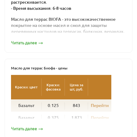
растрескивается.
- Время высыхания: 6-8 часов
Масло для террас BIOFA - это высококачественное
покрытие на основе масел и смол для защиты
деревянных настилов на террасах, балконах, верандах,
причалах, помостках и прочих горизонтальных
Читать далее
поверхностей из европейских пород древесины.
Используется для пропитки нового, еще
необработанного дерева и обновления древесины
ранее обработанной маслами. Глубоко пропитывая
Масло для террас Биофа - цены
дерево, укрепляет его естественную структуру, оно не
образует пленки и позволяет дереву «дышать».
Краски:
Цена за
Краски: цвет
фасовка
шт, руб.
Продукт изготовлен из природных, натуральных
компонентов, не вызывает аллергической реакции как
у людей, так и у животных, надежно защищает
Базальт
0.125
843
Перейти
поверхность от биопоражений: плесени, грибков и
влаги.
Базальт
0.375
1 873
Перейти
Техническое руководство
Читать далее
Базальт
1
5 287
Перейти