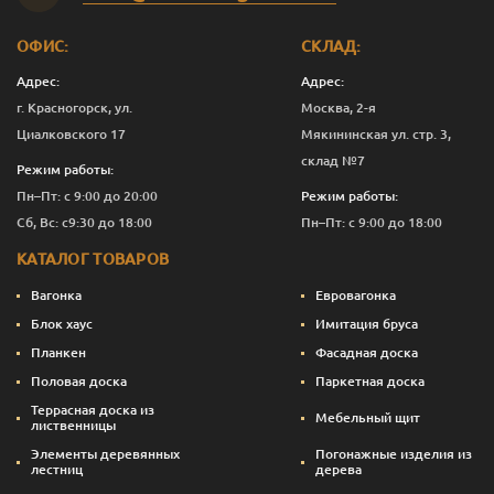
ОФИС:
СКЛАД:
Адрес:
Адрес:
г. Красногорск, ул.
Москва, 2-я
Циалковского 17
Мякининская ул. стр. 3,
склад №7
Режим работы:
Пн–Пт: с 9:00 до 20:00
Режим работы:
Сб, Вс: с9:30 до 18:00
Пн–Пт: с 9:00 до 18:00
КАТАЛОГ ТОВАРОВ
Вагонка
Евровагонка
Блок хаус
Имитация бруса
Планкен
Фасадная доска
Половая доска
Паркетная доска
Террасная доска из
Мебельный щит
лиственницы
Элементы деревянных
Погонажные изделия из
лестниц
дерева