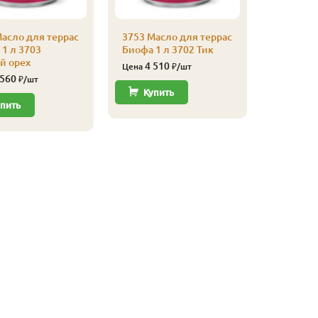
асло для террас
3753 Масло для террас
3753 Мас
1 л 3703
Биофа 1 л 3702 Тик
Биофа 1 
й орех
Листвен
4 510
Цена
₽/шт
 560
4 41
₽/шт
Цена
Купить
пить
Купи