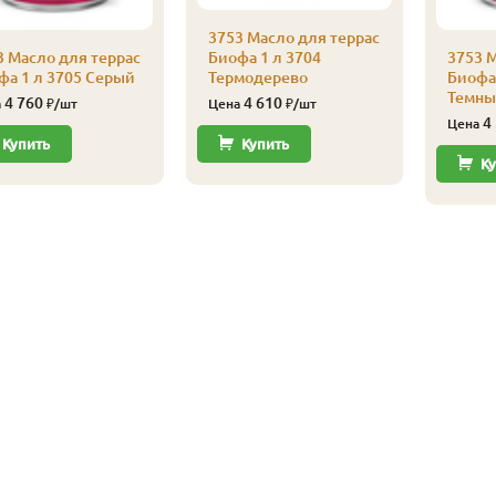
3753 Масло для террас
3 Масло для террас
Биофа 1 л 3704
3753 М
фа 1 л 3705 Серый
Термодерево
Биофа 
Темны
4 760
4 610
а
₽/шт
Цена
₽/шт
4
Цена
Купить
Купить
Ку