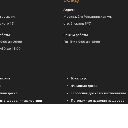
СКЛАД:
Адрес:
горск, ул.
Москва, 2-я Мякининская ул.
ского 17
стр. 3, склад №7
аботы:
Режим работы:
 9:00 до 20:00
Пн–Пт: с 9:00 до 18:00
9:30 до 18:00
агонка
Блок хаус
ен
Фасадная доска
тная доска
Террасная доска из лиственницы
нты деревянных лестниц
Погонажные изделия из дерева
вые панели
Вспомогательные материалы (кре
Брикетированный уголь