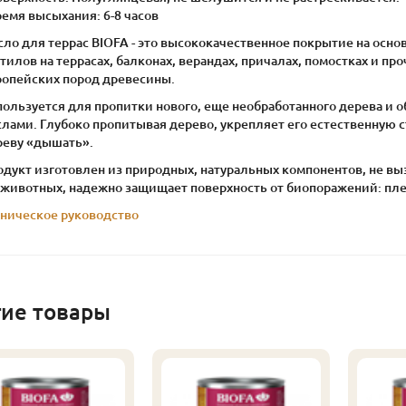
ремя высыхания: 6-8 часов
ло для террас BIOFA - это высококачественное покрытие на осн
тилов на террасах, балконах, верандах, причалах, помостках и п
ропейских пород древесины.
пользуется для пропитки нового, еще необработанного дерева и 
лами. Глубоко пропитывая дерево, укрепляет его естественную ст
реву «дышать».
одукт изготовлен из природных, натуральных компонентов, не вы
 животных, надежно защищает поверхность от биопоражений: плес
хническое руководство
гие товары