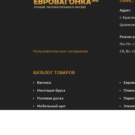
ОФИС:
ЛУЧШИЕ ПИЛОМАТЕРИАЛЫ В МОСКВЕ
Адрес:
г. Красно
Циалков
Режим р
Пн–Пт: с
Пользовательское соглашение
Сб, Вс: с
КАТАЛОГ ТОВАРОВ
Вагонка
Евров
Имитация бруса
Планк
Половая доска
Парке
Мебельный щит
Элеме
Сухие строганные пиломатериалы
Стено
Натуральные краски и масла