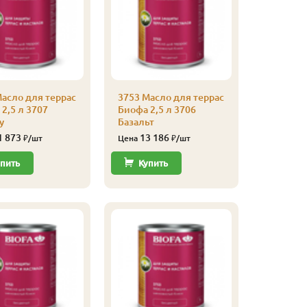
асло для террас
3753 Масло для террас
3753 Мас
2,5 л 3707
Биофа 2,5 л 3706
Биофа 2,
у
Базальт
Серый
1 873
13 186
11 
₽/шт
Цена
₽/шт
Цена
пить
Купить
Купи