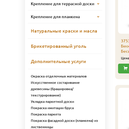
Крепление для террасной доски
Крепление для планкена
Натуральные краски и масла
753 Масло для террас
3753 Масло для террас
375
Брикетированный уголь
иофа 1 л 3707 Мербау
Биофа 1 л 3706
Био
Базальт
Бес
4 760
ена
₽/шт
5 287
Цена
₽/шт
Цен
Дополнительные услуги
Купить
Купить
Окраска отделочных материалов
Искусственное состаривание
древесины (брашировка/
текстурирование)
Укладка паркетной доски
Покраска имитации бруса
Покраска паркета
Покраска фасадной доски (планкена) из
лиственницы