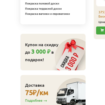
Покраска половой доски
753 Масло для террас
Покраска террасной доски
иофа 0,125 л 3701
375
Покраска вагонки и евровагонки
иственница
Био
843
ена
₽/шт
Цен
Купить
Купон на скидку
3 000 ₽
до
в
подарок!
Доставка
75
₽/км
Подробнее