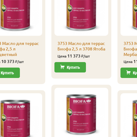
3 Масло для террас
3753 Масло для террас
3753 М
фа 2,5 л
Биофа 2,5 л 3708 Ятоба
Биофа 
цветный
Мерба
11 373
Цена
₽/шт
10 373
1
а
₽/шт
Цена
Купить
Купить
Ку