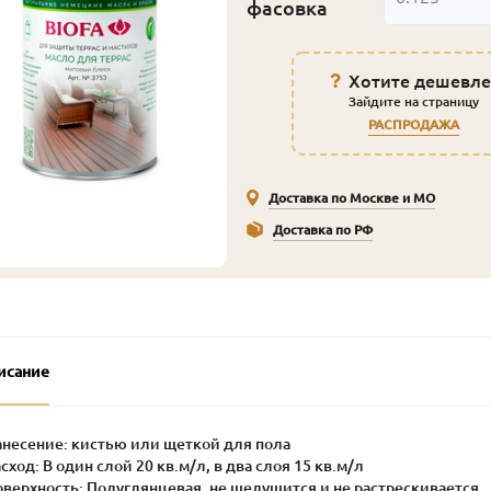
фасовка
Хотите дешевле
Зайдите на страницу
РАСПРОДАЖА
Доставка по Москве и МО
Доставка по РФ
исание
анесение: кистью или щеткой для пола
асход: В один слой 20 кв.м/л, в два слоя 15 кв.м/л
оверхность: Полуглянцевая, не шелушится и не растрескивается.