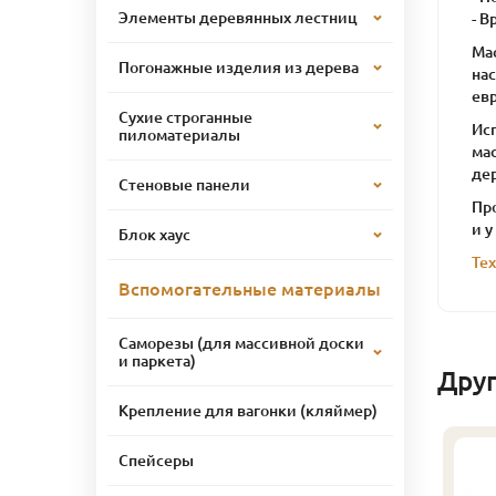
Элементы деревянных лестниц
- В
Мас
Погонажные изделия из дерева
нас
ев
Сухие строганные
Ис
пиломатериалы
мас
де
Стеновые панели
Пр
и у
Блок хаус
Те
Вспомогательные материалы
Саморезы (для массивной доски
и паркета)
Дру
Крепление для вагонки (кляймер)
Спейсеры