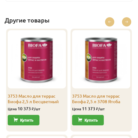
Базальт
2.5
13 186
Перейти
Базальт
10
44 436
Перейти
Другие товары
Бесцветный
0.375
1 685
Перейти
Бесцветный
1
4 160
Перейти
Бесцветный
2.5
10 373
Перейти
Бесцветный
10
39 436
Перейти
Лиственница
0.125
843
Перейти
Лиственница
0.375
1 779
Перейти
3753 Масло для террас
3753 Масло для террас
Биофа 2,5 л Бесцветный
Биофа 2,5 л 3708 Ятоба
Лиственница
1
4 410
Перейти
10 373
11 373
Цена
₽/шт
Цена
₽/шт
Лиственница
2.5
10 998
Перейти
Купить
Купить
Лиственница
10
41 936
Перейти