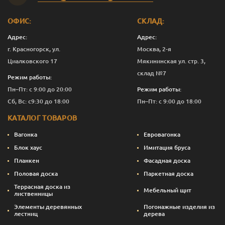
ОФИС:
СКЛАД:
Адрес:
Адрес:
г. Красногорск, ул.
Москва, 2-я
Циалковского 17
Мякининская ул. стр. 3,
склад №7
Режим работы:
Пн–Пт: с 9:00 до 20:00
Режим работы:
Сб, Вс: с9:30 до 18:00
Пн–Пт: с 9:00 до 18:00
КАТАЛОГ ТОВАРОВ
Вагонка
Евровагонка
Блок хаус
Имитация бруса
Планкен
Фасадная доска
Половая доска
Паркетная доска
Террасная доска из
Мебельный щит
лиственницы
Элементы деревянных
Погонажные изделия из
лестниц
дерева