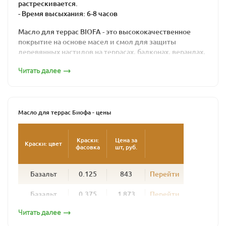
растрескивается.
- Время высыхания: 6-8 часов
Масло для террас BIOFA - это высококачественное
покрытие на основе масел и смол для защиты
деревянных настилов на террасах, балконах, верандах,
причалах, помостках и прочих горизонтальных
Читать далее
поверхностей из европейских пород древесины.
Используется для пропитки нового, еще
необработанного дерева и обновления древесины
ранее обработанной маслами. Глубоко пропитывая
Масло для террас Биофа - цены
дерево, укрепляет его естественную структуру, оно не
образует пленки и позволяет дереву «дышать».
Краски:
Цена за
Краски: цвет
фасовка
шт, руб.
Продукт изготовлен из природных, натуральных
компонентов, не вызывает аллергической реакции как
у людей, так и у животных, надежно защищает
Базальт
0.125
843
Перейти
поверхность от биопоражений: плесени, грибков и
влаги.
Базальт
0.375
1 873
Перейти
Техническое руководство
Читать далее
Базальт
1
5 287
Перейти