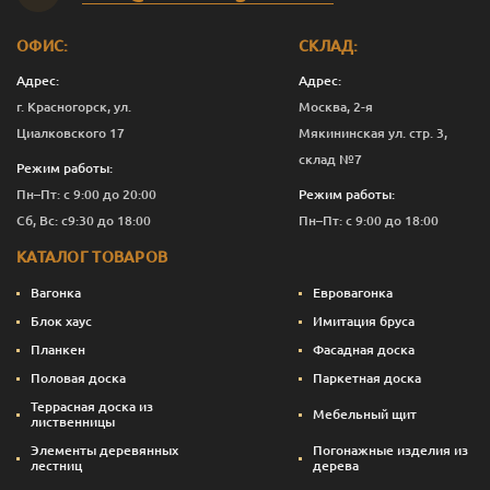
ОФИС:
СКЛАД:
Адрес:
Адрес:
г. Красногорск, ул.
Москва, 2-я
Циалковского 17
Мякининская ул. стр. 3,
склад №7
Режим работы:
Пн–Пт: с 9:00 до 20:00
Режим работы:
Сб, Вс: с9:30 до 18:00
Пн–Пт: с 9:00 до 18:00
КАТАЛОГ ТОВАРОВ
Вагонка
Евровагонка
Блок хаус
Имитация бруса
Планкен
Фасадная доска
Половая доска
Паркетная доска
Террасная доска из
Мебельный щит
лиственницы
Элементы деревянных
Погонажные изделия из
лестниц
дерева