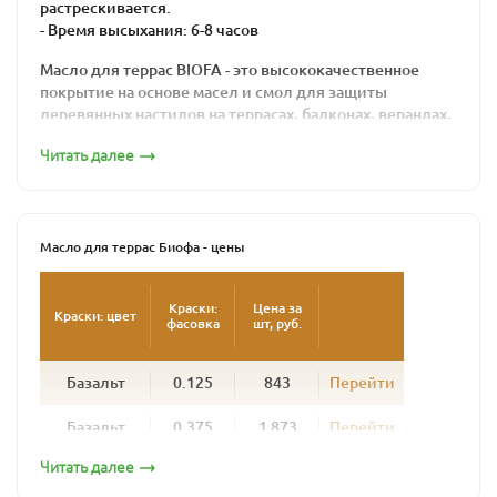
растрескивается.
- Время высыхания: 6-8 часов
Масло для террас BIOFA - это высококачественное
покрытие на основе масел и смол для защиты
деревянных настилов на террасах, балконах, верандах,
причалах, помостках и прочих горизонтальных
Читать далее
поверхностей из европейских пород древесины.
Используется для пропитки нового, еще
необработанного дерева и обновления древесины
ранее обработанной маслами. Глубоко пропитывая
Масло для террас Биофа - цены
дерево, укрепляет его естественную структуру, оно не
образует пленки и позволяет дереву «дышать».
Краски:
Цена за
Краски: цвет
фасовка
шт, руб.
Продукт изготовлен из природных, натуральных
компонентов, не вызывает аллергической реакции как
у людей, так и у животных, надежно защищает
Базальт
0.125
843
Перейти
поверхность от биопоражений: плесени, грибков и
влаги.
Базальт
0.375
1 873
Перейти
Техническое руководство
Читать далее
Базальт
1
5 287
Перейти