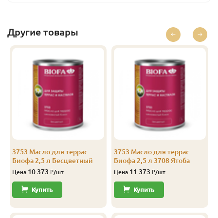
Базальт
2.5
13 186
Перейти
Базальт
10
44 436
Перейти
Другие товары
Бесцветный
0.375
1 685
Перейти
Бесцветный
1
4 160
Перейти
Бесцветный
2.5
10 373
Перейти
Бесцветный
10
39 436
Перейти
Лиственница
0.125
843
Перейти
Лиственница
0.375
1 779
Перейти
3753 Масло для террас
3753 Масло для террас
Биофа 2,5 л Бесцветный
Биофа 2,5 л 3708 Ятоба
Лиственница
1
4 410
Перейти
10 373
11 373
Цена
₽/шт
Цена
₽/шт
Лиственница
2.5
10 998
Перейти
Купить
Купить
Лиственница
10
41 936
Перейти