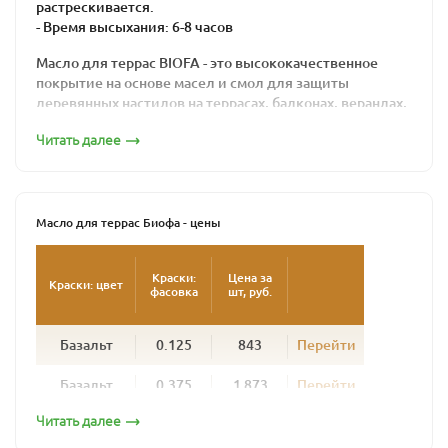
растрескивается.
- Время высыхания: 6-8 часов
Масло для террас BIOFA - это высококачественное
покрытие на основе масел и смол для защиты
деревянных настилов на террасах, балконах, верандах,
причалах, помостках и прочих горизонтальных
Читать далее
поверхностей из европейских пород древесины.
Используется для пропитки нового, еще
необработанного дерева и обновления древесины
ранее обработанной маслами. Глубоко пропитывая
Масло для террас Биофа - цены
дерево, укрепляет его естественную структуру, оно не
образует пленки и позволяет дереву «дышать».
Краски:
Цена за
Краски: цвет
фасовка
шт, руб.
Продукт изготовлен из природных, натуральных
компонентов, не вызывает аллергической реакции как
у людей, так и у животных, надежно защищает
Базальт
0.125
843
Перейти
поверхность от биопоражений: плесени, грибков и
влаги.
Базальт
0.375
1 873
Перейти
Техническое руководство
Читать далее
Базальт
1
5 287
Перейти