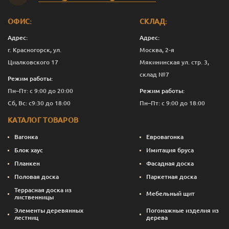
ОФИС:
СКЛАД:
Адрес:
Адрес:
г. Красногорск, ул.
Москва, 2-я
Циалковского 17
Мякининская ул. стр. 3,
склад №7
Режим работы:
Пн–Пт: с 9:00 до 20:00
Режим работы:
Сб, Вс: с9:30 до 18:00
Пн–Пт: с 9:00 до 18:00
КАТАЛОГ ТОВАРОВ
Вагонка
Евровагонка
Блок хаус
Имитация бруса
Планкен
Фасадная доска
Половая доска
Паркетная доска
Террасная доска из
Мебельный щит
лиственницы
Элементы деревянных
Погонажные изделия из
лестниц
дерева