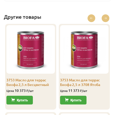
Базальт
2.5
13 186
Перейти
Базальт
10
44 436
Перейти
Другие товары
Бесцветный
0.375
1 685
Перейти
Бесцветный
1
4 160
Перейти
Бесцветный
2.5
10 373
Перейти
Бесцветный
10
39 436
Перейти
Лиственница
0.125
843
Перейти
Лиственница
0.375
1 779
Перейти
3753 Масло для террас
3753 Масло для террас
Биофа 2,5 л Бесцветный
Биофа 2,5 л 3708 Ятоба
Лиственница
1
4 410
Перейти
10 373
11 373
Цена
₽/шт
Цена
₽/шт
Лиственница
2.5
10 998
Перейти
Купить
Купить
Лиственница
10
41 936
Перейти