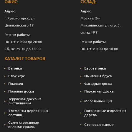
ОФИС:
СКЛАД:
Адрес:
Адрес:
г. Красногорск, ул.
Москва, 2-я
Циалковского 17
Мякининская ул. стр. 3,
склад №7
Режим работы:
Пн–Пт: с 9:00 до 20:00
Режим работы:
Сб, Вс: с9:30 до 18:00
Пн–Пт: с 9:00 до 18:00
КАТАЛОГ ТОВАРОВ
Вагонка
Евровагонка
Блок хаус
Имитация бруса
Планкен
Фасадная доска
Половая доска
Паркетная доска
Террасная доска из
Мебельный щит
лиственницы
Элементы деревянных
Погонажные изделия из
лестниц
дерева
Сухие строганные
Стеновые панели
пиломатериалы