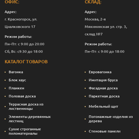
ОФИС:
СКЛАД:
Адрес:
Адрес:
г. Красногорск, ул.
Москва, 2-я
Циалковского 17
Мякининская ул. стр. 3,
склад №7
Режим работы:
Пн–Пт: с 9:00 до 20:00
Режим работы:
Сб, Вс: с9:30 до 18:00
Пн–Пт: с 9:00 до 18:00
КАТАЛОГ ТОВАРОВ
Вагонка
Евровагонка
Блок хаус
Имитация бруса
Планкен
Фасадная доска
Половая доска
Паркетная доска
Террасная доска из
Мебельный щит
лиственницы
Элементы деревянных
Погонажные изделия из
лестниц
дерева
Сухие строганные
Стеновые панели
пиломатериалы