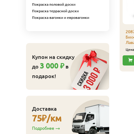
Покраска половой доски
Покраска террасной доски
Покраска вагонки и евровагонки
087 Цветной воск
208
иофа 0,375 л 8701
Био
андыш
Лав
1 023
ена
₽/шт
Цен
Купон на скидку
Купить
3 000 ₽
до
в
подарок!
Доставка
75
₽/км
Подробнее