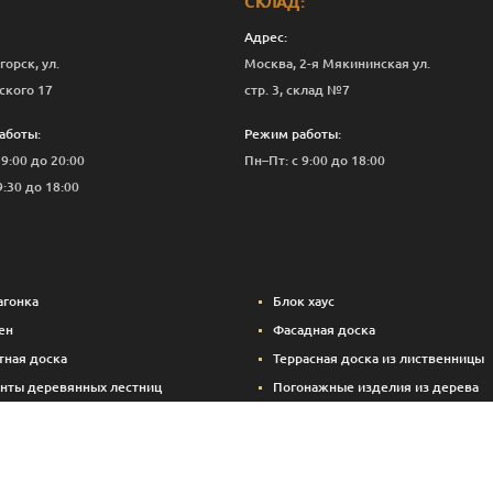
СКЛАД:
Адрес:
горск, ул.
Москва, 2-я Мякининская ул.
ского 17
стр. 3, склад №7
аботы:
Режим работы:
 9:00 до 20:00
Пн–Пт: с 9:00 до 18:00
9:30 до 18:00
агонка
Блок хаус
ен
Фасадная доска
тная доска
Террасная доска из лиственницы
нты деревянных лестниц
Погонажные изделия из дерева
вые панели
Вспомогательные материалы (кре
Брикетированный уголь