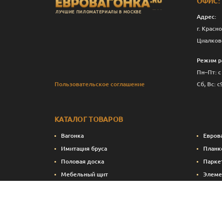
ОФИС:
ЛУЧШИЕ ПИЛОМАТЕРИАЛЫ В МОСКВЕ
Адрес:
г. Красно
Циалков
Режим р
Пн–Пт: с
Пользовательское соглашение
Сб, Вс: с
КАТАЛОГ ТОВАРОВ
Вагонка
Евров
Имитация бруса
Планк
Половая доска
Парке
Мебельный щит
Элеме
Сухие строганные пиломатериалы
Стено
Натуральные краски и масла