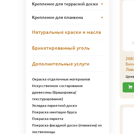
Крепление для террасной доски
Крепление для планкена
Натуральные краски и масла
Брикетированный уголь
087 Цветной воск
2087 Цветной воск
208
Дополнительные услуги
иофа 10 л 8702
Биофа 10 л 8701
Биоф
рокус
Ландыш
Лав
23 066
23 066
ена
₽/шт
Цена
₽/шт
Цен
Окраска отделочных материалов
Искусственное состаривание
Купить
Купить
древесины (брашировка/
текстурирование)
Укладка паркетной доски
Покраска имитации бруса
Покраска паркета
Покраска фасадной доски (планкена) из
лиственницы