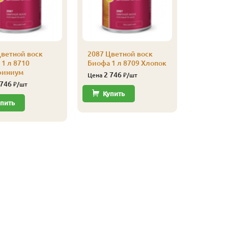
Цветной воск
2087 Цветной воск
2087 Цве
1 л 8710
Биофа 1 л 8709 Хлопок
Биофа 1 
финиум
Ромашк
2 746
Цена
₽/шт
 746
2 79
₽/шт
Цена
Купить
пить
Купи