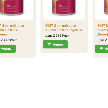
7 Цветной воск
2087 Цветной воск
2087 
фа 1 л 8712
Биофа 1 л 8711 Бузина
Биофа 
анда
Дель
2 696
Цена
₽/шт
2 746
2
а
₽/шт
Цена
Купить
Купить
Ку