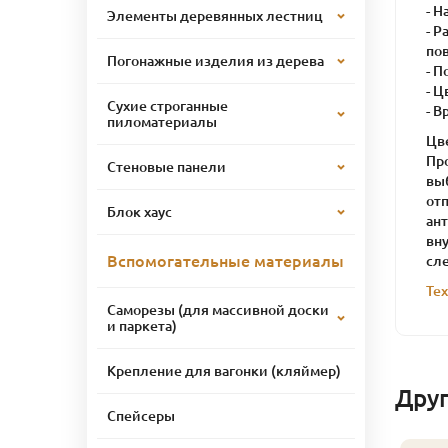
- 
Элементы деревянных лестниц
- Р
по
Погонажные изделия из дерева
- П
- Ц
Сухие строганные
- В
пиломатериалы
Цв
Пр
Стеновые панели
вы
от
Блок хаус
ан
вн
Вспомогательные материалы
сл
Те
Саморезы (для массивной доски
и паркета)
Крепление для вагонки (кляймер)
Дру
Спейсеры