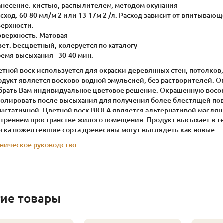
Нанесение: кистью, распылителем, методом окунания
асход: 60-80 мл/м 2 или 13-17м 2 /л. Расход зависит от впитыва
верхности.
оверхность: Матовая
вет: Бесцветный, колеруется по каталогу
ремя высыхания - 30-40 мин.
етной воск используется для окраски деревянных стен, потолков
одукт является восково-водной эмульсией, без растворителей. 
брать Вам индивидуальное цветовое решение. Окрашенную восо
полировать после высыхания для получения более блестящей пов
тистатичной. Цветной воск BIOFA является альтернативой маслян
утреннем пространстве жилого помещения. Продукт высыхает в те
егка пожелтевшие сорта древесины могут выглядеть как новые.
хническое руководство
гие товары