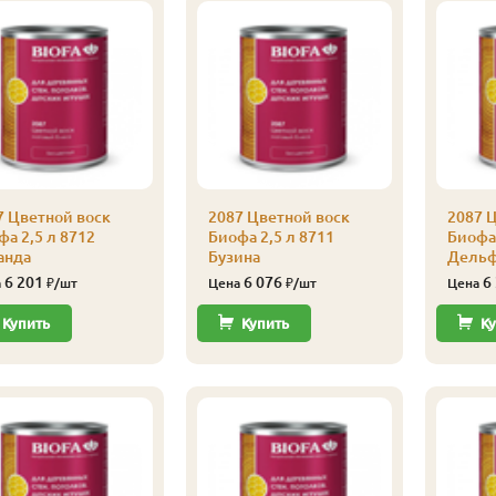
7 Цветной воск
2087 Цветной воск
2087 
а 2,5 л 8712
Биофа 2,5 л 8711
Биофа 
анда
Бузина
Дель
6 201
6 076
6
а
₽/шт
Цена
₽/шт
Цена
Купить
Купить
Ку