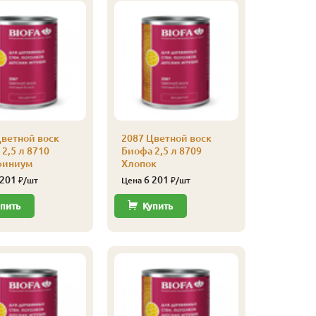
Цветной воск
2087 Цветной воск
2087 Цве
2,5 л 8710
Биофа 2,5 л 8709
Биофа 2,
финиум
Хлопок
Ромашк
 201
6 201
6 32
₽/шт
Цена
₽/шт
Цена
пить
Купить
Купи