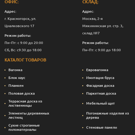
ОФИС:
СКЛАД:
Адрес:
Адрес:
г. Красногорск, ул.
Москва, 2-я
Циалковского 17
Мякининская ул. стр. 3,
склад №7
Режим работы:
Пн–Пт: с 9:00 до 20:00
Режим работы:
Сб, Вс: с9:30 до 18:00
Пн–Пт: с 9:00 до 18:00
КАТАЛОГ ТОВАРОВ
Вагонка
Евровагонка
Блок хаус
Имитация бруса
Планкен
Фасадная доска
Половая доска
Паркетная доска
Террасная доска из
Мебельный щит
лиственницы
Элементы деревянных
Погонажные изделия из
лестниц
дерева
Сухие строганные
Стеновые панели
пиломатериалы