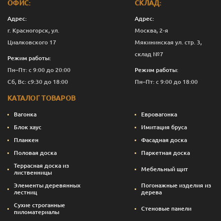
ОФИС:
СКЛАД:
Адрес:
Адрес:
г. Красногорск, ул.
Москва, 2-я
Циалковского 17
Мякининская ул. стр. 3,
склад №7
Режим работы:
Пн–Пт: с 9:00 до 20:00
Режим работы:
Сб, Вс: с9:30 до 18:00
Пн–Пт: с 9:00 до 18:00
КАТАЛОГ ТОВАРОВ
Вагонка
Евровагонка
Блок хаус
Имитация бруса
Планкен
Фасадная доска
Половая доска
Паркетная доска
Террасная доска из
Мебельный щит
лиственницы
Элементы деревянных
Погонажные изделия из
лестниц
дерева
Сухие строганные
Стеновые панели
пиломатериалы