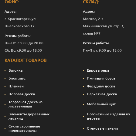
ОФИС:
СКЛАД:
Адрес:
Адрес:
г. Красногорск, ул.
Москва, 2-я
Циалковского 17
Мякининская ул. стр. 3,
склад №7
Режим работы:
Пн–Пт: с 9:00 до 20:00
Режим работы:
Сб, Вс: с9:30 до 18:00
Пн–Пт: с 9:00 до 18:00
КАТАЛОГ ТОВАРОВ
Вагонка
Евровагонка
Блок хаус
Имитация бруса
Планкен
Фасадная доска
Половая доска
Паркетная доска
Террасная доска из
Мебельный щит
лиственницы
Элементы деревянных
Погонажные изделия из
лестниц
дерева
Сухие строганные
Стеновые панели
пиломатериалы