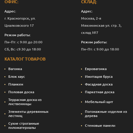
ОФИС:
СКЛАД:
Адрес:
Адрес:
г. Красногорск, ул.
Москва, 2-я
Циалковского 17
Мякининская ул. стр. 3,
склад №7
Режим работы:
Пн–Пт: с 9:00 до 20:00
Режим работы:
Сб, Вс: с9:30 до 18:00
Пн–Пт: с 9:00 до 18:00
КАТАЛОГ ТОВАРОВ
Вагонка
Евровагонка
Блок хаус
Имитация бруса
Планкен
Фасадная доска
Половая доска
Паркетная доска
Террасная доска из
Мебельный щит
лиственницы
Элементы деревянных
Погонажные изделия из
лестниц
дерева
Сухие строганные
Стеновые панели
пиломатериалы