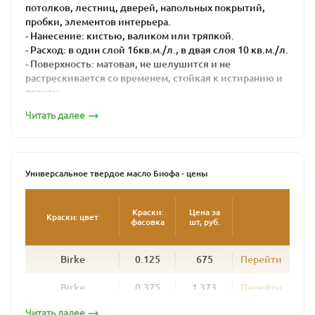
потолков, лестниц, дверей, напольных покрытий,
пробки, элементов интерьера.
- Нанесение: кистью, валиком или тряпкой.
- Расход: в один слой 16кв.м./л., в двая слоя 10 кв.м./л.
- Поверхность: матовая, не шелушится и не
растрескивается со временем, стойкая к истиранию и
пятнам.
- Цвет: бесцветный, колеруется по каталогу
Читать далее
- Время высыхания: 16-24 часов
Универсальное твердое масло BIOFA - это
высококачественная многофункциональная краска из
натуральных компонентов для защиты дерева.
Универсальное твердое масло Биофа - цены
Универсальное твердое масло BIOFA можно
применять и как грунт, и как основное покрытие.
Краски:
Цена за
Краски: цвет
фасовка
шт, руб.
Идеально подходит для впитывающих поверхностей,
таких как дерево, натуральный линолеум и пробка.
Масло используется для всех видов работ внутри
Birke
0.125
675
Перейти
помещений - для окраски пола, лестниц, дверей,
мебели и стен.
Birke
0.375
1 373
Перейти
Масло глубоко проникает и подчеркивает натуральную
Читать далее