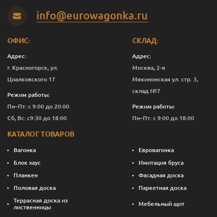
Панг
0.375
1 392
Перейти
info@eurowagonka.ru
Панг
1
3 736
Перейти
ОФИС:
СКЛАД:
Панг
2.5
8 676
Перейти
Адрес:
Адрес:
Панг
10
33 616
Перейти
г. Красногорск, ул.
Москва, 2-я
Циалковского 17
Мякининская ул. стр. 3,
Светлая сирень
0.125
675
Перейти
склад №7
Режим работы:
Светлая сирень
0.375
1 392
Перейти
Пн–Пт: с 9:00 до 20:00
Режим работы:
Сб, Вс: с9:30 до 18:00
Пн–Пт: с 9:00 до 18:00
Светлая сирень
1
3 736
Перейти
КАТАЛОГ ТОВАРОВ
Светлая сирень
2.5
8 676
Перейти
Вагонка
Евровагонка
Светлая сирень
10
33 616
Перейти
Блок хаус
Имитация бруса
Планкен
Фасадная доска
Слоновая кость
0.125
675
Перейти
Половая доска
Паркетная доска
Слоновая кость
0.375
1 392
Перейти
Террасная доска из
Мебельный щит
лиственницы