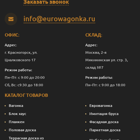
Заказать звонок
Панг
0.375
1 392
Перейти
info@eurowagonka.ru
Панг
1
3 736
Перейти
ОФИС:
СКЛАД:
Панг
2.5
8 676
Перейти
Адрес:
Адрес:
Панг
10
33 616
Перейти
г. Красногорск, ул.
Москва, 2-я
Циалковского 17
Мякининская ул. стр. 3,
Светлая сирень
0.125
675
Перейти
склад №7
Режим работы:
Светлая сирень
0.375
1 392
Перейти
Пн–Пт: с 9:00 до 20:00
Режим работы:
Сб, Вс: с9:30 до 18:00
Пн–Пт: с 9:00 до 18:00
Светлая сирень
1
3 736
Перейти
КАТАЛОГ ТОВАРОВ
Светлая сирень
2.5
8 676
Перейти
Вагонка
Евровагонка
Светлая сирень
10
33 616
Перейти
Блок хаус
Имитация бруса
Планкен
Фасадная доска
Слоновая кость
0.125
675
Перейти
Половая доска
Паркетная доска
Слоновая кость
0.375
1 392
Перейти
Террасная доска из