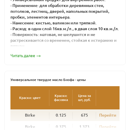
- Применение: для обработки деревянных стен,
потолков, лестниц, дверей, напольных покрытий,
пробки, элементов интерьера.
- Нанесение: кистью, валиком или тряпкой.
- Расход: в один слой 16кв.м./л., в двая слоя 10 кв.м./л.
- Поверхность: матовая, не шелушится и не
растрескивается со временем, стойкая к истиранию и
пятнам.
- Цвет: бесцветный, колеруется по каталогу
Читать далее
- Время высыхания: 16-24 часов
Универсальное твердое масло BIOFA - это
высококачественная многофункциональная краска из
натуральных компонентов для защиты дерева.
Универсальное твердое масло Биофа - цены
Универсальное твердое масло BIOFA можно
применять и как грунт, и как основное покрытие.
Краски:
Цена за
Краски: цвет
фасовка
шт, руб.
Идеально подходит для впитывающих поверхностей,
таких как дерево, натуральный линолеум и пробка.
Масло используется для всех видов работ внутри
Birke
0.125
675
Перейти
помещений - для окраски пола, лестниц, дверей,
мебели и стен.
Birke
0.375
1 373
Перейти