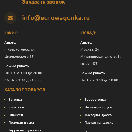
Заказать звонок
Панг
0.375
1 392
Перейти
info@eurowagonka.ru
Панг
1
3 736
Перейти
ОФИС:
СКЛАД:
Панг
2.5
8 676
Перейти
Адрес:
Адрес:
Панг
10
33 616
Перейти
г. Красногорск, ул.
Москва, 2-я
Циалковского 17
Мякининская ул. стр. 3,
Светлая сирень
0.125
675
Перейти
склад №7
Режим работы:
Светлая сирень
0.375
1 392
Перейти
Пн–Пт: с 9:00 до 20:00
Режим работы:
Сб, Вс: с9:30 до 18:00
Пн–Пт: с 9:00 до 18:00
Светлая сирень
1
3 736
Перейти
КАТАЛОГ ТОВАРОВ
Светлая сирень
2.5
8 676
Перейти
Вагонка
Евровагонка
Светлая сирень
10
33 616
Перейти
Блок хаус
Имитация бруса
Планкен
Фасадная доска
Слоновая кость
0.125
675
Перейти
Половая доска
Паркетная доска
Слоновая кость
0.375
1 392
Перейти
Террасная доска из