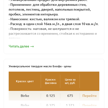
- Применение: для обработки деревянных стен,
потолков, лестниц, дверей, напольных покрытий,
пробки, элементов интерьера.
- Нанесение: кистью, валиком или тряпкой.
- Расход: в один слой 16кв.м./л., в двая слоя 10 кв.м./л.
- Поверхность: матовая, не шелушится и не
растрескивается со временем, стойкая к истиранию и
пятнам.
- Цвет: бесцветный, колеруется по каталогу
Читать далее
- Время высыхания: 16-24 часов
Универсальное твердое масло BIOFA - это
высококачественная многофункциональная краска из
натуральных компонентов для защиты дерева.
Универсальное твердое масло Биофа - цены
Универсальное твердое масло BIOFA можно
применять и как грунт, и как основное покрытие.
Краски:
Цена за
Краски: цвет
фасовка
шт, руб.
Идеально подходит для впитывающих поверхностей,
таких как дерево, натуральный линолеум и пробка.
Масло используется для всех видов работ внутри
Birke
0.125
675
Перейти
помещений - для окраски пола, лестниц, дверей,
мебели и стен.
Birke
0.375
1 373
Перейти