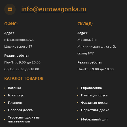
Панг
0.375
1 392
Перейти
info@eurowagonka.ru
Панг
1
3 736
Перейти
ОФИС:
СКЛАД:
Панг
2.5
8 676
Перейти
Адрес:
Адрес:
Панг
10
33 616
Перейти
г. Красногорск, ул.
Москва, 2-я
Циалковского 17
Мякининская ул. стр. 3,
Светлая сирень
0.125
675
Перейти
склад №7
Режим работы:
Светлая сирень
0.375
1 392
Перейти
Пн–Пт: с 9:00 до 20:00
Режим работы:
Сб, Вс: с9:30 до 18:00
Пн–Пт: с 9:00 до 18:00
Светлая сирень
1
3 736
Перейти
КАТАЛОГ ТОВАРОВ
Светлая сирень
2.5
8 676
Перейти
Вагонка
Евровагонка
Светлая сирень
10
33 616
Перейти
Блок хаус
Имитация бруса
Планкен
Фасадная доска
Слоновая кость
0.125
675
Перейти
Половая доска
Паркетная доска
Слоновая кость
0.375
1 392
Перейти
Террасная доска из
Мебельный щит
лиственницы