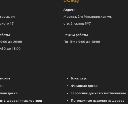
СКЛАД:
Адрес:
горск, ул.
Москва, 2-я Мякининская ул.
ского 17
стр. 3, склад №7
аботы:
Режим работы:
 9:00 до 20:00
Пн–Пт: с 9:00 до 18:00
9:30 до 18:00
агонка
Блок хаус
ен
Фасадная доска
тная доска
Террасная доска из лиственницы
нты деревянных лестниц
Погонажные изделия из дерева
вые панели
Вспомогательные материалы (кре
Брикетированный уголь