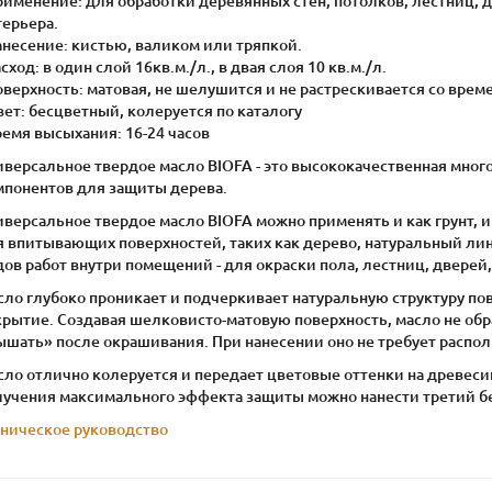
рименение: для обработки деревянных стен, потолков, лестниц, 
терьера.
анесение: кистью, валиком или тряпкой.
асход: в один слой 16кв.м./л., в двая слоя 10 кв.м./л.
оверхность: матовая, не шелушится и не растрескивается со врем
вет: бесцветный, колеруется по каталогу
ремя высыхания: 16-24 часов
иверсальное твердое масло BIOFA - это высококачественная мног
мпонентов для защиты дерева.
версальное твердое масло BIOFA можно применять и как грунт, 
я впитывающих поверхностей, таких как дерево, натуральный лин
ов работ внутри помещений - для окраски пола, лестниц, дверей,
ло глубоко проникает и подчеркивает натуральную структуру по
крытие. Создавая шелковисто-матовую поверхность, масло не об
ышать» после окрашивания. При нанесении оно не требует распо
ло отлично колеруется и передает цветовые оттенки на древесин
лучения максимального эффекта защиты можно нанести третий б
хническое руководство