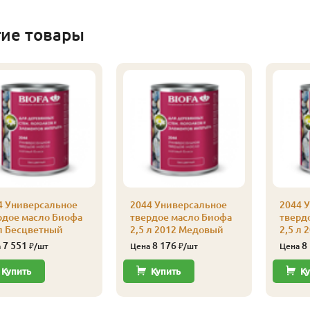
гие товары
4 Универсальное
2044 Универсальное
2044 
рдое масло Биофа
твердое масло Биофа
тверд
 л Бесцветный
2,5 л 2012 Медовый
2,5 л 
7 551
8 176
8
а
₽/шт
Цена
₽/шт
Цена
Купить
Купить
Ку