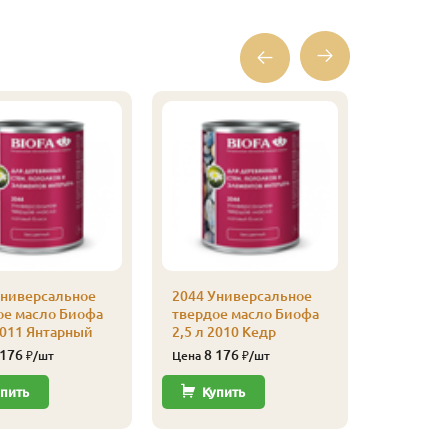
Универсальное
2044 Универсальное
2044 Ун
ое масло Биофа
твердое масло Биофа
твердое
2011 Янтарный
2,5 л 2010 Кедр
2,5 л 20
кость
 176
8 176
₽/шт
Цена
₽/шт
8 67
Цена
пить
Купить
Купи