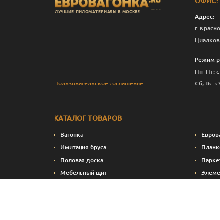
ОФИС:
ЛУЧШИЕ ПИЛОМАТЕРИАЛЫ В МОСКВЕ
Адрес:
г. Красно
Циалков
Режим р
Пн–Пт: с
Пользовательское соглашение
Сб, Вс: с
КАТАЛОГ ТОВАРОВ
Вагонка
Евров
Имитация бруса
Планк
Половая доска
Парке
Мебельный щит
Элеме
Сухие строганные пиломатериалы
Стено
Натуральные краски и масла