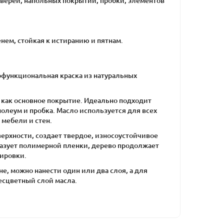
дверей, напольных покрытий, пробки, элементов
енем, стойкая к истиранию и пятнам.
офункциональная краска из натуральных
и как основное покрытие. Идеально подходит
олеум и пробка. Масло используется для всех
 мебели и стен.
верхности, создает твердое, износоустойчивое
разует полимерной пленки, дерево продолжает
лировки.
е, можно нанести один или два слоя, а для
есцветный слой масла.