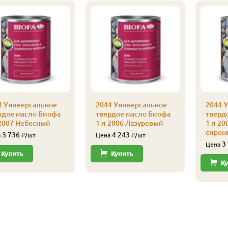
4 Универсальное
2044 Универсальное
2044 
рдое масло Биофа
твердое масло Биофа
тверд
 2007 Небесный
1 л 2006 Лазуревый
1 л 20
сирен
3 736
4 243
а
₽/шт
Цена
₽/шт
3
Цена
Купить
Купить
Ку