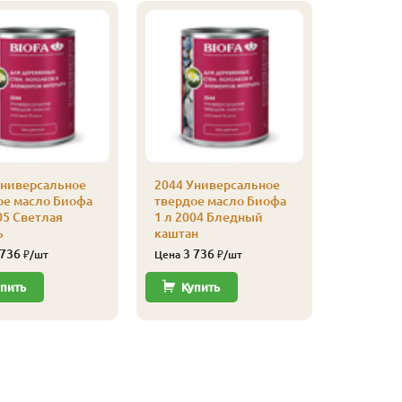
Универсальное
2044 Универсальное
ое масло Биофа
твердое масло Биофа
2044 Ун
05 Светлая
1 л 2004 Бледный
твердое
ь
каштан
1 л 2003
Неополи
 736
3 736
₽/шт
Цена
₽/шт
серый
3 73
пить
Купить
Цена
Купи