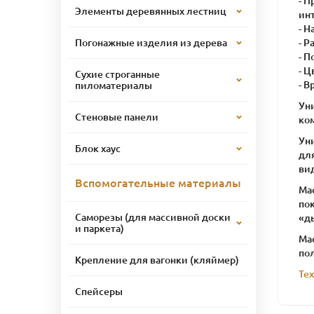
- П
Элементы деревянных лестниц
ин
- Н
- Р
Погонажные изделия из дерева
- П
- Ц
Сухие строганные
- В
пиломатериалы
Ун
Стеновые панели
ко
Уни
Блок хаус
дл
вид
Вспомогательные материалы
Мас
по
Саморезы (для массивной доски
«д
и паркета)
Мас
по
Крепление для вагонки (кляймер)
Те
Спейсеры