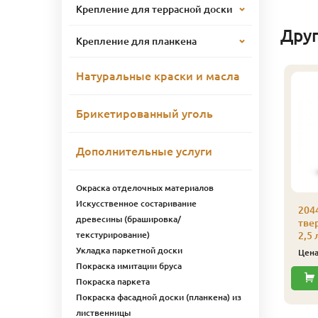
Крепление для террасной доски
Дру
Крепление для планкена
Натуральные краски и масла
Брикетированный уголь
Дополнительные услуги
Окраска отделочных материалов
Искусственное состаривание
044 Универсальное
2044 Универсальное
204
древесины (брашировка/
вердое масло Биофа
твердое масло Биофа
тве
текстурирование)
 л 2009 Слоновая
1 л 2013 Панг
2,5
ость
Укладка паркетной доски
3 736
Цена
₽/шт
Цен
3 736
ена
₽/шт
Покраска имитации бруса
Купить
Покраска паркета
Купить
Покраска фасадной доски (планкена) из
лиственницы