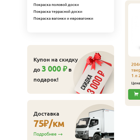
Покраска половой доски
Покраска террасной доски
Покраска вагонки и евровагонки
Купон на скидку
204
3 000 ₽
до
в
044 Универсальное
тве
вердое масло Биофа
1 л
подарок!
,125 л 2001 Белый
Цен
675
ена
₽/шт
Купить
Доставка
75
₽/км
Подробнее