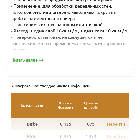
- Применение: для обработки деревянных стен,
потолков, лестниц, дверей, напольных покрытий,
пробки, элементов интерьера.
- Нанесение: кистью, валиком или тряпкой.
- Расход: в один слой 16кв.м./л., в двая слоя 10 кв.м./л.
- Поверхность: матовая, не шелушится и не
растрескивается со временем, стойкая к истиранию и
пятнам.
- Цвет: бесцветный, колеруется по каталогу
Читать далее
- Время высыхания: 16-24 часов
Универсальное твердое масло BIOFA - это
высококачественная многофункциональная краска из
натуральных компонентов для защиты дерева.
Универсальное твердое масло Биофа - цены
Универсальное твердое масло BIOFA можно
применять и как грунт, и как основное покрытие.
Краски:
Цена за
Краски: цвет
фасовка
шт, руб.
Идеально подходит для впитывающих поверхностей,
таких как дерево, натуральный линолеум и пробка.
Масло используется для всех видов работ внутри
Birke
0.125
675
Перейти
помещений - для окраски пола, лестниц, дверей,
мебели и стен.
Birke
0.375
1 373
Перейти