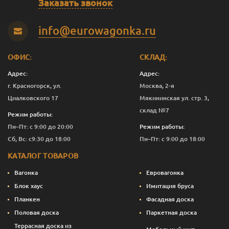
Заказать звонок
Панг
0.375
1 392
Перейти
info@eurowagonka.ru
Панг
1
3 736
Перейти
ОФИС:
СКЛАД:
Панг
2.5
8 676
Перейти
Адрес:
Адрес:
Панг
10
33 616
Перейти
г. Красногорск, ул.
Москва, 2-я
Циалковского 17
Мякининская ул. стр. 3,
Светлая сирень
0.125
675
Перейти
склад №7
Режим работы:
Светлая сирень
0.375
1 392
Перейти
Пн–Пт: с 9:00 до 20:00
Режим работы:
Сб, Вс: с9:30 до 18:00
Пн–Пт: с 9:00 до 18:00
Светлая сирень
1
3 736
Перейти
КАТАЛОГ ТОВАРОВ
Светлая сирень
2.5
8 676
Перейти
Вагонка
Евровагонка
Светлая сирень
10
33 616
Перейти
Блок хаус
Имитация бруса
Планкен
Фасадная доска
Слоновая кость
0.125
675
Перейти
Половая доска
Паркетная доска
Слоновая кость
0.375
1 392
Перейти
Террасная доска из