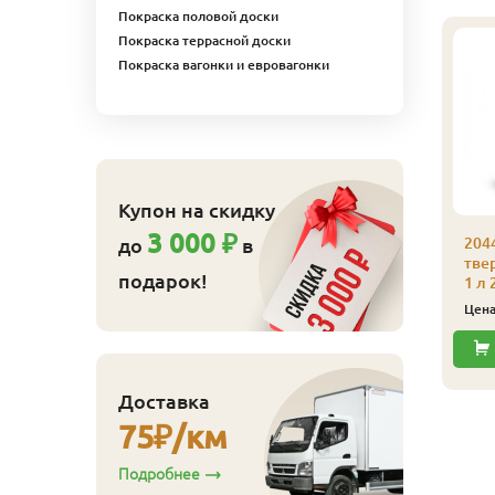
Покраска половой доски
Покраска террасной доски
Покраска вагонки и евровагонки
Купон на скидку
3 000 ₽
до
в
204
044 Универсальное
тве
подарок!
вердое масло Биофа
1 л
,125 л 2001 Белый
Цен
675
ена
₽/шт
Купить
Доставка
75
₽/км
Подробнее