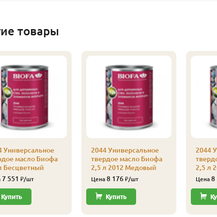
гие товары
4 Универсальное
2044 Универсальное
2044 
рдое масло Биофа
твердое масло Биофа
тверд
 л Бесцветный
2,5 л 2012 Медовый
2,5 л 
7 551
8 176
8
а
₽/шт
Цена
₽/шт
Цена
Купить
Купить
Ку