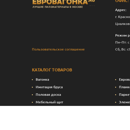
ОФИС:
ЛУЧШИЕ ПИЛОМАТЕРИАЛЫ В МОСКВЕ
Адрес:
г. Красно
Циалков
Режим р
Пн–Пт: с
Пользовательское соглашение
Сб, Вс: с
КАТАЛОГ ТОВАРОВ
Вагонка
Евров
Имитация бруса
Планк
Половая доска
Парке
Мебельный щит
Элеме
Сухие строганные пиломатериалы
Стено
Натуральные краски и масла