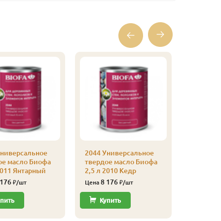
Универсальное
2044 Универсальное
2044 Ун
ое масло Биофа
твердое масло Биофа
твердое
2011 Янтарный
2,5 л 2010 Кедр
2,5 л 20
кость
 176
8 176
₽/шт
Цена
₽/шт
8 67
Цена
пить
Купить
Купи