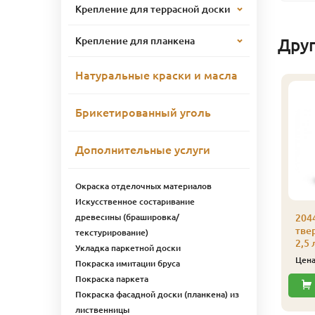
Крепление для террасной доски
Крепление для планкена
Дру
Натуральные краски и масла
Брикетированный уголь
Дополнительные услуги
Окраска отделочных материалов
Искусственное состаривание
древесины (брашировка/
044 Универсальное
2044 Универсальное
204
вердое масло Биофа
твердое масло Биофа
тве
текстурирование)
 л 2009 Слоновая
1 л 2013 Панг
2,5
Укладка паркетной доски
ость
3 736
Цена
₽/шт
Цен
Покраска имитации бруса
3 736
ена
₽/шт
Покраска паркета
Купить
Покраска фасадной доски (планкена) из
Купить
лиственницы