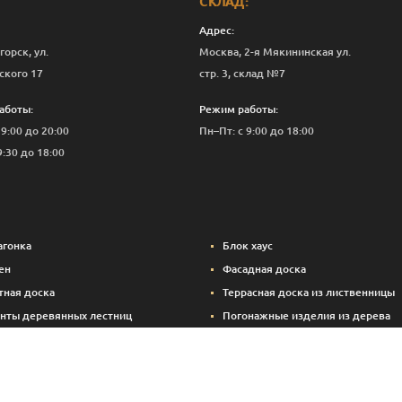
СКЛАД:
Адрес:
горск, ул.
Москва, 2-я Мякининская ул.
ского 17
стр. 3, склад №7
аботы:
Режим работы:
 9:00 до 20:00
Пн–Пт: с 9:00 до 18:00
9:30 до 18:00
агонка
Блок хаус
ен
Фасадная доска
тная доска
Террасная доска из лиственницы
нты деревянных лестниц
Погонажные изделия из дерева
вые панели
Вспомогательные материалы (кре
Брикетированный уголь