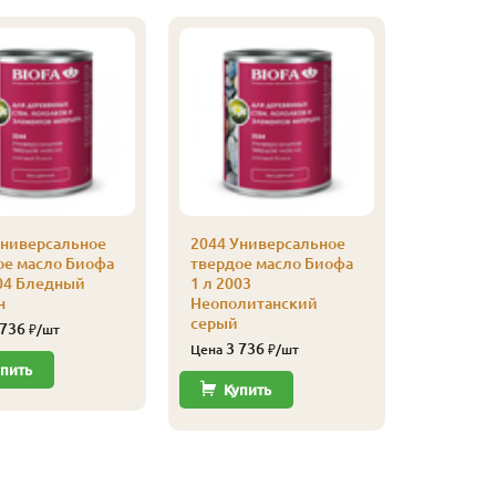
Универсальное
2044 Универсальное
ое масло Биофа
твердое масло Биофа
2044 Ун
004 Бледный
1 л 2003
твердое
н
Неополитанский
1 л 2002 
серый
 736
3 68
₽/шт
Цена
3 736
Цена
₽/шт
пить
Купи
Купить