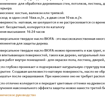
рименение: для обработки деревянных стен, потолков, лестниц, 
терьера.
анесение: кистью, валиком или тряпкой.
асход: в один слой 16кв.м./л., в двая слоя 10 кв.м./л.
оверхность: матовая, не шелушится и не растрескивается со врем
вет: бесцветный, колеруется по каталогу
ремя высыхания: 16-24 часов
иверсальное твердое масло BIOFA - это высококачественная мног
мпонентов для защиты дерева.
версальное твердое масло BIOFA можно применять и как грунт, 
я впитывающих поверхностей, таких как дерево, натуральный лин
ов работ внутри помещений - для окраски пола, лестниц, дверей,
ло глубоко проникает и подчеркивает натуральную структуру по
крытие. Создавая шелковисто-матовую поверхность, масло не об
ышать» после окрашивания. При нанесении оно не требует распо
ло отлично колеруется и передает цветовые оттенки на древесин
лучения максимального эффекта защиты можно нанести третий б
хническое руководство