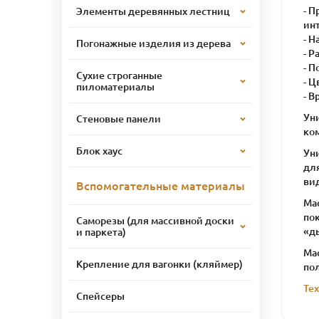
- П
Элементы деревянных лестниц
ин
- Н
Погонажные изделия из дерева
- Р
- П
Сухие строганные
- Ц
пиломатериалы
- В
Ун
Стеновые панели
ко
Блок хаус
Уни
дл
вид
Вспомогательные материалы
Мас
по
Саморезы (для массивной доски
«д
и паркета)
Мас
Крепление для вагонки (кляймер)
по
Те
Спейсеры