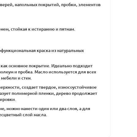
дверей, напольных покрытий, пробки, элементов
енем, стойкая к истиранию и пятнам.
офункциональная краска из натуральных
и как основное покрытие. Идеально подходит
олеум и пробка. Масло используется для всех
 мебели и стен.
верхности, создает твердое, износоустойчивое
разует полимерной пленки, дерево продолжает
лировки.
е, можно нанести один или два слоя, а для
есцветный слой масла.