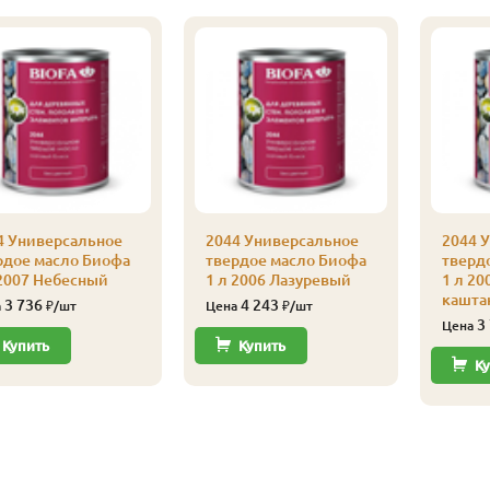
4 Универсальное
2044 Универсальное
2044 
рдое масло Биофа
твердое масло Биофа
тверд
 2007 Небесный
1 л 2006 Лазуревый
1 л 2
кашта
3 736
4 243
а
₽/шт
Цена
₽/шт
3
Цена
Купить
Купить
Ку