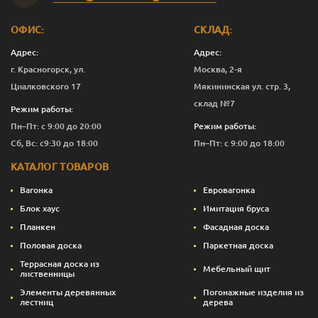
Мокрый
1
3 444
Перейти
асфальт
ОФИС:
СКЛАД:
Мокрый
2.5
7 624
Перейти
асфальт
Адрес:
Адрес:
г. Красногорск, ул.
Москва, 2-я
Мокрый
10
29 715
Перейти
Циалковского 17
Мякининская ул. стр. 3,
асфальт
склад №7
Режим работы:
Сосна
0.125
675
Перейти
Пн–Пт: с 9:00 до 20:00
Режим работы:
Сб, Вс: с9:30 до 18:00
Пн–Пт: с 9:00 до 18:00
Сосна
0.375
1 317
Перейти
КАТАЛОГ ТОВАРОВ
Сосна
1
3 294
Перейти
Вагонка
Евровагонка
Сосна
2.5
7 249
Перейти
Блок хаус
Имитация бруса
Планкен
Фасадная доска
Сосна
10
28 215
Перейти
Половая доска
Паркетная доска
Темный орех
0.125
675
Перейти
Террасная доска из
Мебельный щит
лиственницы
Темный орех
0.375
1 355
Перейти
Элементы деревянных
Погонажные изделия из
лестниц
дерева