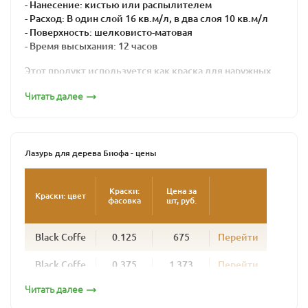
- Нанесение: кистью или распылителем
- Расход: В один слой 16 кв.м/л, в два слоя 10 кв.м/л
- Поверхность: шелковисто-матовая
- Время высыхания: 12 часов
Этот продукт используется как краска для наружных
работ по дереву для окраски стен домов из бревна,
Читать далее
профилированного бруса, клееного бруса, наличников,
окон, дверей и любых деревянных поверхностей,
подвергающихся атмосферным нагрузкам. Колеруется
в любой цвет.
Лазурь для дерева Биофа - цены
Лазурь надежно защищает фасады деревянных домов
от неблагоприятных условий, сохраняет рисунок и
текстуру дерева. Создавая шелковисто-матовую
Краски:
Цена за
Краски: цвет
фасовка
шт, руб.
поверхность, она не образует полимерной пленки,
позволяя древесине дышать. Поверхность,
окрашенная лазурью для дерева BIOFA, долговечна, со
Black Coffe
0.125
675
Перейти
временем не шелушится и не растрескивается.
Обновлять фасад потребуется не раньше, чем через 4
Black Coffe
0.375
1 373
Перейти
-5 лет, при этом дерево не нужно шкурить – новый слой
наносится просто поверх старого. Для эффективной
Читать далее
Black Coffe
1
3 444
Перейти
ультрафиолетовой защиты рекомендуется