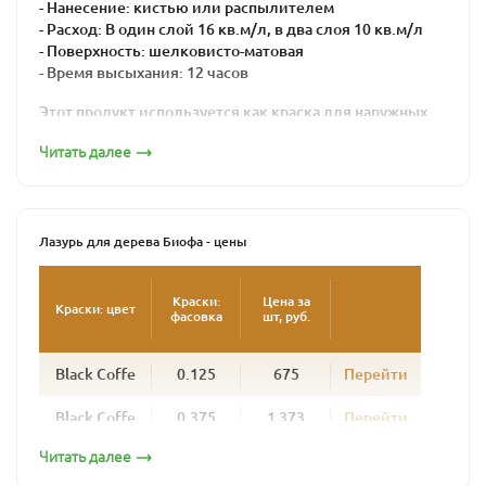
- Нанесение: кистью или распылителем
- Расход: В один слой 16 кв.м/л, в два слоя 10 кв.м/л
- Поверхность: шелковисто-матовая
- Время высыхания: 12 часов
Этот продукт используется как краска для наружных
работ по дереву для окраски стен домов из бревна,
Читать далее
профилированного бруса, клееного бруса, наличников,
окон, дверей и любых деревянных поверхностей,
подвергающихся атмосферным нагрузкам. Колеруется
в любой цвет.
Лазурь для дерева Биофа - цены
Лазурь надежно защищает фасады деревянных домов
от неблагоприятных условий, сохраняет рисунок и
текстуру дерева. Создавая шелковисто-матовую
Краски:
Цена за
Краски: цвет
фасовка
шт, руб.
поверхность, она не образует полимерной пленки,
позволяя древесине дышать. Поверхность,
окрашенная лазурью для дерева BIOFA, долговечна, со
Black Coffe
0.125
675
Перейти
временем не шелушится и не растрескивается.
Обновлять фасад потребуется не раньше, чем через 4
Black Coffe
0.375
1 373
Перейти
-5 лет, при этом дерево не нужно шкурить – новый слой
наносится просто поверх старого. Для эффективной
Читать далее
Black Coffe
1
3 444
Перейти
ультрафиолетовой защиты рекомендуется