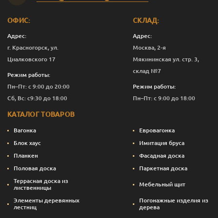
Мокрый
1
3 444
Перейти
асфальт
ОФИС:
СКЛАД:
Мокрый
2.5
7 624
Перейти
асфальт
Адрес:
Адрес:
г. Красногорск, ул.
Москва, 2-я
Мокрый
10
29 715
Перейти
Циалковского 17
Мякининская ул. стр. 3,
асфальт
склад №7
Режим работы:
Сосна
0.125
675
Перейти
Пн–Пт: с 9:00 до 20:00
Режим работы:
Сб, Вс: с9:30 до 18:00
Пн–Пт: с 9:00 до 18:00
Сосна
0.375
1 317
Перейти
КАТАЛОГ ТОВАРОВ
Сосна
1
3 294
Перейти
Вагонка
Евровагонка
Сосна
2.5
7 249
Перейти
Блок хаус
Имитация бруса
Планкен
Фасадная доска
Сосна
10
28 215
Перейти
Половая доска
Паркетная доска
Темный орех
0.125
675
Перейти
Террасная доска из
Мебельный щит
лиственницы
Темный орех
0.375
1 355
Перейти
Элементы деревянных
Погонажные изделия из
лестниц
дерева