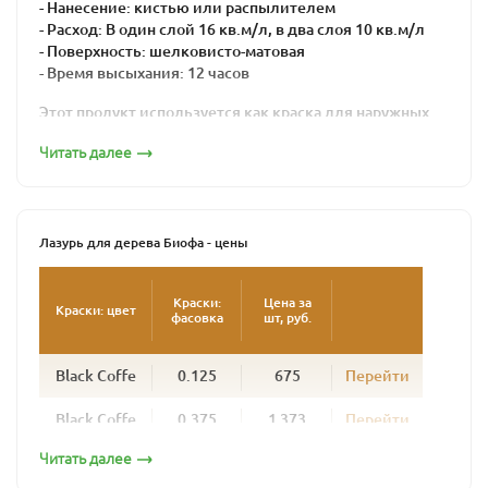
- Нанесение: кистью или распылителем
- Расход: В один слой 16 кв.м/л, в два слоя 10 кв.м/л
- Поверхность: шелковисто-матовая
- Время высыхания: 12 часов
Этот продукт используется как краска для наружных
работ по дереву для окраски стен домов из бревна,
Читать далее
профилированного бруса, клееного бруса, наличников,
окон, дверей и любых деревянных поверхностей,
подвергающихся атмосферным нагрузкам. Колеруется
в любой цвет.
Лазурь для дерева Биофа - цены
Лазурь надежно защищает фасады деревянных домов
от неблагоприятных условий, сохраняет рисунок и
текстуру дерева. Создавая шелковисто-матовую
Краски:
Цена за
Краски: цвет
фасовка
шт, руб.
поверхность, она не образует полимерной пленки,
позволяя древесине дышать. Поверхность,
окрашенная лазурью для дерева BIOFA, долговечна, со
Black Coffe
0.125
675
Перейти
временем не шелушится и не растрескивается.
Обновлять фасад потребуется не раньше, чем через 4
Black Coffe
0.375
1 373
Перейти
-5 лет, при этом дерево не нужно шкурить – новый слой
наносится просто поверх старого. Для эффективной
Читать далее
Black Coffe
1
3 444
Перейти
ультрафиолетовой защиты рекомендуется