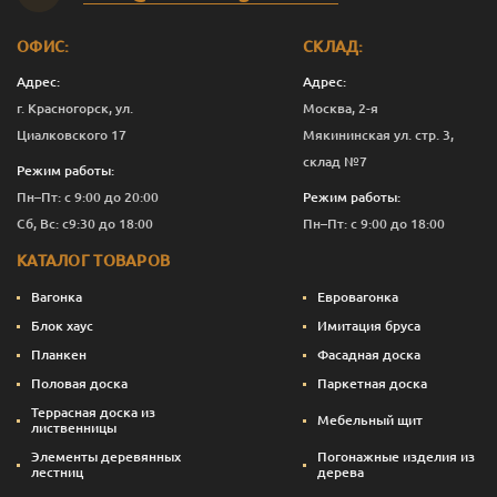
Мокрый
1
3 444
Перейти
асфальт
ОФИС:
СКЛАД:
Мокрый
2.5
7 624
Перейти
асфальт
Адрес:
Адрес:
г. Красногорск, ул.
Москва, 2-я
Мокрый
10
29 715
Перейти
Циалковского 17
Мякининская ул. стр. 3,
асфальт
склад №7
Режим работы:
Сосна
0.125
675
Перейти
Пн–Пт: с 9:00 до 20:00
Режим работы:
Сб, Вс: с9:30 до 18:00
Пн–Пт: с 9:00 до 18:00
Сосна
0.375
1 317
Перейти
КАТАЛОГ ТОВАРОВ
Сосна
1
3 294
Перейти
Вагонка
Евровагонка
Сосна
2.5
7 249
Перейти
Блок хаус
Имитация бруса
Планкен
Фасадная доска
Сосна
10
28 215
Перейти
Половая доска
Паркетная доска
Темный орех
0.125
675
Перейти
Террасная доска из
Мебельный щит
лиственницы
Темный орех
0.375
1 355
Перейти
Элементы деревянных
Погонажные изделия из
лестниц
дерева